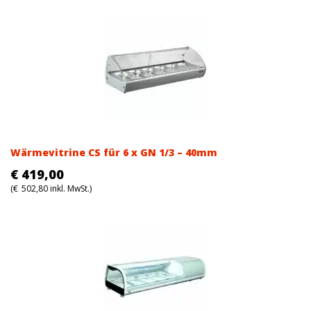
Wärmevitrine CS für 6 x GN 1/3 – 40mm
€
419,00
(
€
502,80
inkl. MwSt.)