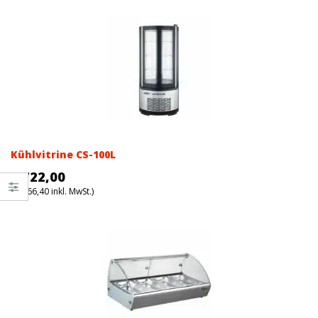
Kühlvitrine CS-100L
€
722,00
(
€
866,40
inkl. MwSt.)