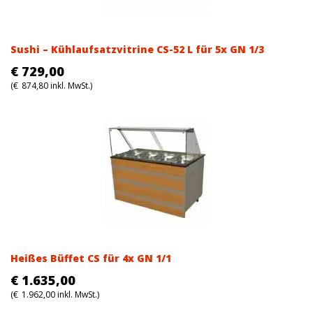
Sushi – Kühlaufsatzvitrine CS-52 L für 5x GN 1/3
€
729,00
(
€
874,80
inkl. MwSt.)
Heißes Büffet CS für 4x GN 1/1
€
1.635,00
(
€
1.962,00
inkl. MwSt.)