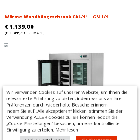
Wärme-Wandhängeschrank CAL/11 – GN 1/1
€
1.139,00
(
€
1.366,80
inkl. MwSt.)
Wir verwenden Cookies auf unserer Website, um Ihnen die
relevanteste Erfahrung zu bieten, indem wir uns an Ihre
Präferenzen durch wiederholte Besuche erinnern.
Wärme-Wandhängeschrank CAL/13 – GN 1/1
Indem Sie auf „Alle akzeptieren“ klicken, stimmen Sie der
Verwendung ALLER Cookies zu. Sie können jedoch die
€
1.245,00
„Cookie-Einstellungen“ besuchen, um eine kontrollierte
(
€
1.494,00
inkl. MwSt.)
Einwilligung zu erteilen.
Mehr lesen