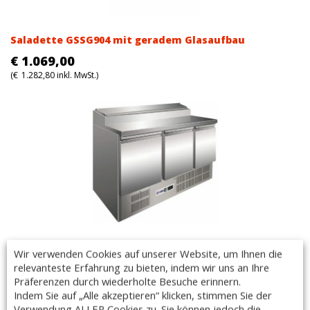
Saladette GSSG904 mit geradem Glasaufbau
€
1.069,00
(
€
1.282,80
inkl. MwSt.)
Belegstation / Saladette GSS36
Wir verwenden Cookies auf unserer Website, um Ihnen die
€
1.143,00
relevanteste Erfahrung zu bieten, indem wir uns an Ihre
Präferenzen durch wiederholte Besuche erinnern.
(
€
1.371,60
inkl. MwSt.)
Indem Sie auf „Alle akzeptieren“ klicken, stimmen Sie der
Verwendung ALLER Cookies zu. Sie können jedoch die