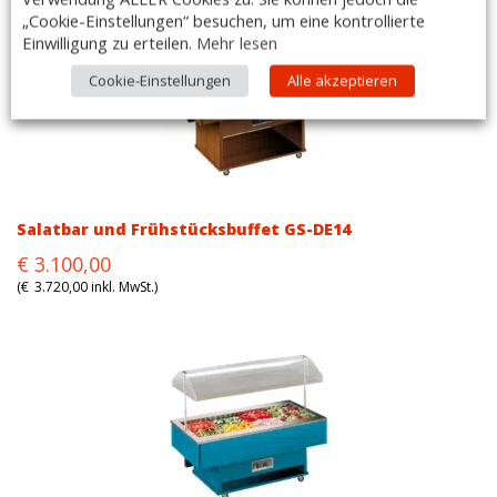
„Cookie-Einstellungen“ besuchen, um eine kontrollierte
Einwilligung zu erteilen.
Mehr lesen
Cookie-Einstellungen
Alle akzeptieren
Salatbar und Frühstücksbuffet GS-DE14
Original
Current
€
3.100,00
price
price
(
€
3.720,00
inkl. MwSt.)
was:
is:
€3.100,00.
€3.100,00.