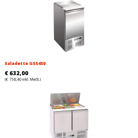
Saladette GSS450
€
632,00
(
€
758,40
inkl. MwSt.)