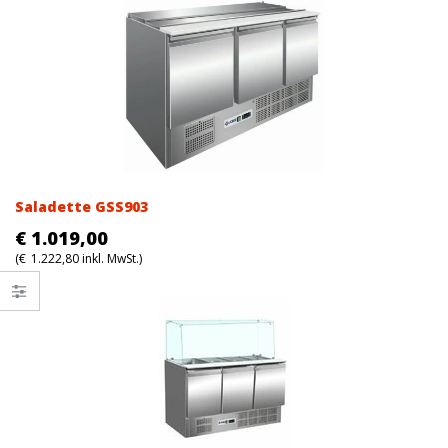
Saladette GSS903
€
1.019,00
(
€
1.222,80
inkl. MwSt.)