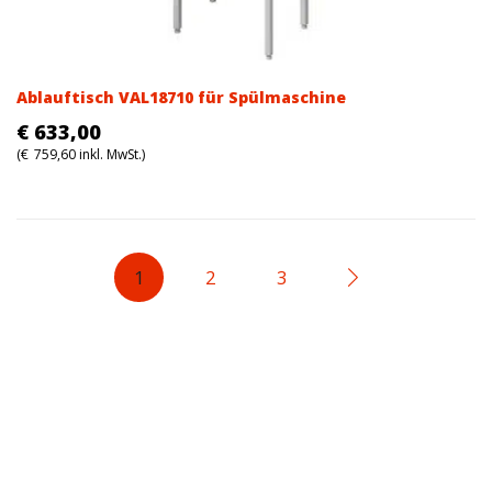
Ablauftisch VAL18710 für Spülmaschine
€
633,00
(
€
759,60
inkl. MwSt.)
1
2
3