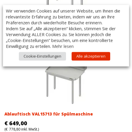
Wir verwenden Cookies auf unserer Website, um Ihnen die
relevanteste Erfahrung zu bieten, indem wir uns an Ihre
Präferenzen durch wiederholte Besuche erinnern.
Ablauftisch VAL15710 für Spülmaschine
Indem Sie auf „Alle akzeptieren“ klicken, stimmen Sie der
Verwendung ALLER Cookies zu. Sie können jedoch die
€
580,00
„Cookie-Einstellungen“ besuchen, um eine kontrollierte
(
€
696,00
inkl. MwSt.)
Einwilligung zu erteilen.
Mehr lesen
Cookie-Einstellungen
Alle akzeptieren
Ablauftisch VAL15713 für Spülmaschine
€
649,00
(
€
778,80
inkl. MwSt.)