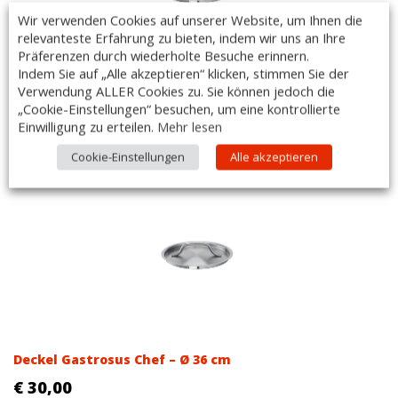
Wir verwenden Cookies auf unserer Website, um Ihnen die
relevanteste Erfahrung zu bieten, indem wir uns an Ihre
Präferenzen durch wiederholte Besuche erinnern.
Indem Sie auf „Alle akzeptieren“ klicken, stimmen Sie der
Verwendung ALLER Cookies zu. Sie können jedoch die
Deckel Gastrosus Chef – Ø 40 cm
„Cookie-Einstellungen“ besuchen, um eine kontrollierte
€
36,00
Einwilligung zu erteilen.
Mehr lesen
(
€
43,20
inkl. MwSt.)
Cookie-Einstellungen
Alle akzeptieren
Deckel Gastrosus Chef – Ø 36 cm
€
30,00