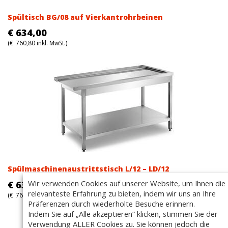
Spültisch BG/08 auf Vierkantrohrbeinen
€
634,00
(
€
760,80
inkl. MwSt.)
Spülmaschinenaustrittstisch L/12 – LD/12
Wir verwenden Cookies auf unserer Website, um Ihnen die
€
639,00
relevanteste Erfahrung zu bieten, indem wir uns an Ihre
(
€
766,80
inkl. MwSt.)
Präferenzen durch wiederholte Besuche erinnern.
Indem Sie auf „Alle akzeptieren“ klicken, stimmen Sie der
Verwendung ALLER Cookies zu. Sie können jedoch die