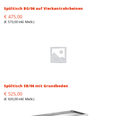
Spültisch BG/06 auf Vierkantrohrbeinen
Original
Current
€
475,00
price
price
(
€
570,00
inkl. MwSt.)
was:
is:
€573,00.
€475,00.
Spültisch SB/06 mit Grundboden
Original
Current
€
525,00
price
price
(
€
630,00
inkl. MwSt.)
was:
is:
€622,00.
€525,00.