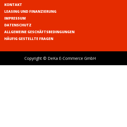
KONTAKT
LEASING UND FINANZIERUNG
IMPRESSUM
DATENSCHUTZ
ALLGEMEINE GESCHÄFTSBEDINGUNGEN
HÄUFIG GESTELLTE FRAGEN
Copyright © DeKa E-Commerce GmbH