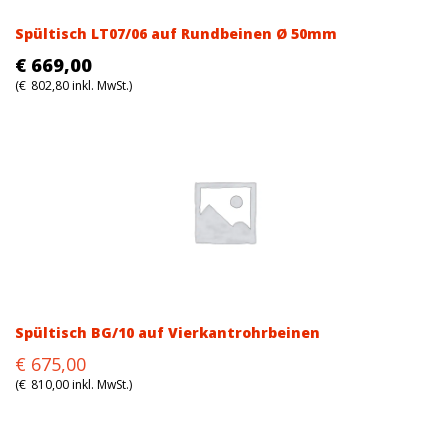
Spültisch LT07/06 auf Rundbeinen Ø 50mm
€
669,00
(
€
802,80
inkl. MwSt.)
Spültisch BG/10 auf Vierkantrohrbeinen
Original
Current
€
675,00
price
price
(
€
810,00
inkl. MwSt.)
was:
is:
€712,00.
€675,00.