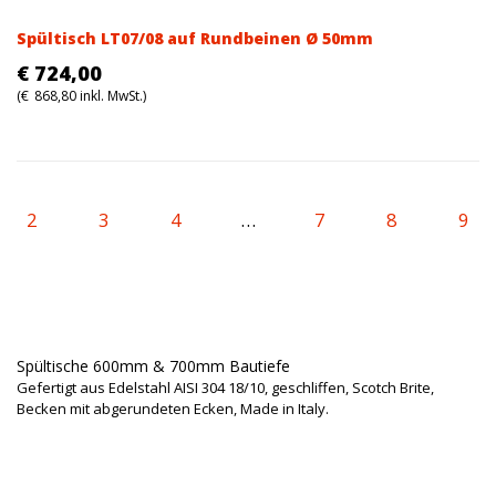
Spültisch LT07/08 auf Rundbeinen Ø 50mm
€
724,00
(
€
868,80
inkl. MwSt.)
2
3
4
…
7
8
9
Spültische 600mm & 700mm Bautiefe
Gefertigt aus Edelstahl AISI 304 18/10, geschliffen, Scotch Brite,
Becken mit abgerundeten Ecken, Made in Italy.