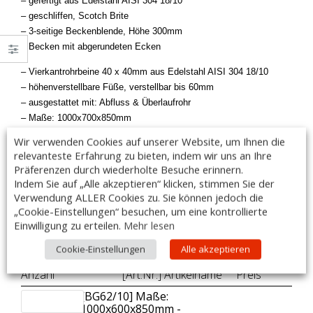
– gefertigt aus Edelstahl AISI 304 18/10
– geschliffen, Scotch Brite
– 3-seitige Beckenblende, Höhe 300mm
– Becken mit abgerundeten Ecken
– Vierkantrohrbeine 40 x 40mm aus Edelstahl AISI 304 18/10
– höhenverstellbare Füße, verstellbar bis 60mm
– ausgestattet mit: Abfluss & Überlaufrohr
– Maße: 1000x700x850mm
– Beckenmaße: 400x500x250mm
Wir verwenden Cookies auf unserer Website, um Ihnen die
– hintere halbabgerundete Aufkantung, Höhe 85mm
relevanteste Erfahrung zu bieten, indem wir uns an Ihre
Präferenzen durch wiederholte Besuche erinnern.
– Armaturen sind im Lieferumfang nicht enthalten
Indem Sie auf „Alle akzeptieren“ klicken, stimmen Sie der
– Made in Italy
Verwendung ALLER Cookies zu. Sie können jedoch die
„Cookie-Einstellungen“ besuchen, um eine kontrollierte
DIESER ARTIKEL IST AUCH MIT SONDERMAßEN LIEFERBAR!
Einwilligung zu erteilen.
Mehr lesen
Cookie-Einstellungen
Alle akzeptieren
Zubehör:
Anzahl
[Art.Nr.] Artikelname
Preis
[BG62/10] Maße:
1000x600x850mm -