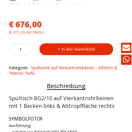
€
676,00
(
€
811,20
inkl. MwSt.)
Spültisch
In den Warenkorb
BG2/10
auf
Vierkantrohrbeinen
Kategorie:
Spültische auf Vierkantrohrbeinen - 600mm &
quantity
700mm Tiefe
Beschreibung
Spültisch BG2/10 auf Vierkantrohrbeinen
mit 1 Becken links & Abtropffläche rechts
SYMBOLFOTO!!
Ausführung: