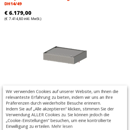
DH14/49
€
6.179,00
(
€
7.414,80
inkl. MwSt.)
Kompensations-Deckenabzugshaube ohne Motor
Wir verwenden Cookies auf unserer Website, um Ihnen die
DH14/18
relevanteste Erfahrung zu bieten, indem wir uns an Ihre
Präferenzen durch wiederholte Besuche erinnern.
€
2.880,00
Indem Sie auf „Alle akzeptieren“ klicken, stimmen Sie der
(
€
3.456,00
inkl. MwSt.)
Verwendung ALLER Cookies zu. Sie können jedoch die
„Cookie-Einstellungen“ besuchen, um eine kontrollierte
Einwilligung zu erteilen.
Mehr lesen