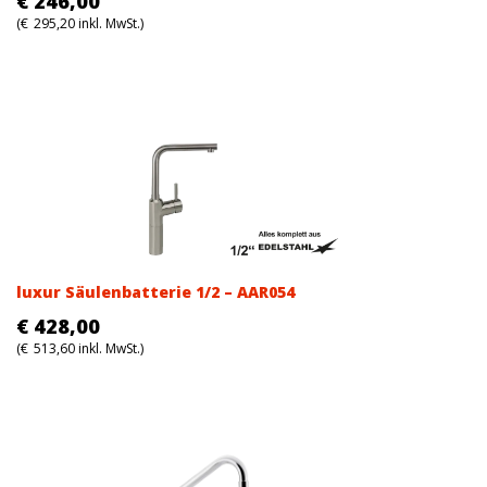
€
246,00
(
€
295,20
inkl. MwSt.)
luxur Säulenbatterie 1/2 – AAR054
€
428,00
(
€
513,60
inkl. MwSt.)