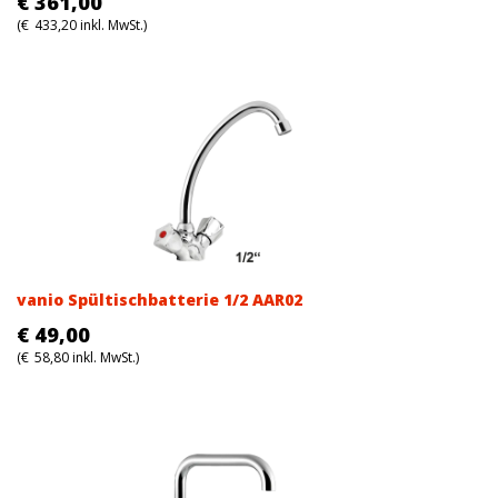
€
361,00
(
€
433,20
inkl. MwSt.)
vanio Spültischbatterie 1/2 AAR02
€
49,00
(
€
58,80
inkl. MwSt.)