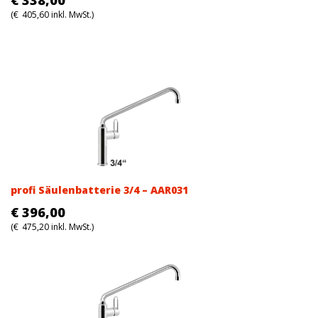
€
338,00
(
€
405,60
inkl. MwSt.)
profi Säulenbatterie 3/4 – AAR031
€
396,00
(
€
475,20
inkl. MwSt.)