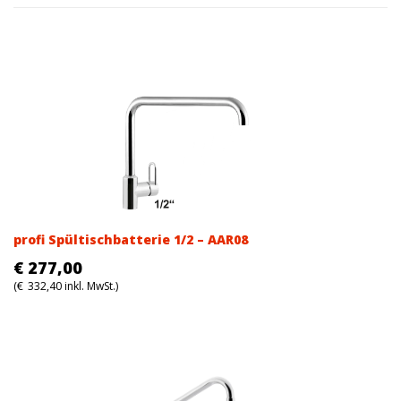
profi Spültischbatterie 1/2 – AAR08
€
277,00
(
€
332,40
inkl. MwSt.)