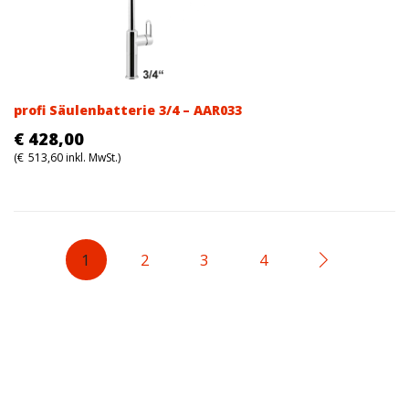
profi Säulenbatterie 3/4 – AAR033
€
428,00
(
€
513,60
inkl. MwSt.)
1
2
3
4