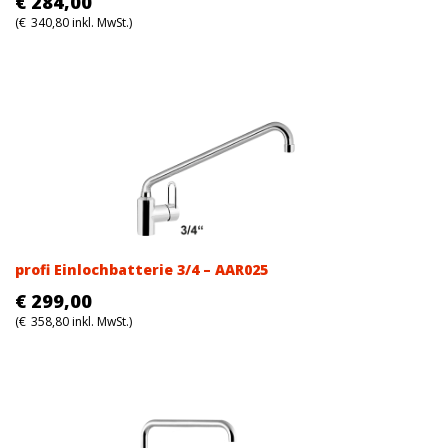
€
284,00
(
€
340,80
inkl. MwSt.)
profi Einlochbatterie 3/4 – AAR025
€
299,00
(
€
358,80
inkl. MwSt.)