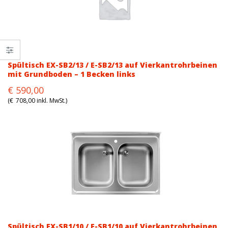
Spültisch EX-SB2/13 / E-SB2/13 auf Vierkantrohrbeinen
mit Grundboden – 1 Becken links
Original
Current
€
590,00
price
price
(
€
708,00
inkl. MwSt.)
was:
is:
€774,00.
€590,00.
Spültisch EX-SB1/10 / E-SB1/10 auf Vierkantrohrbeinen