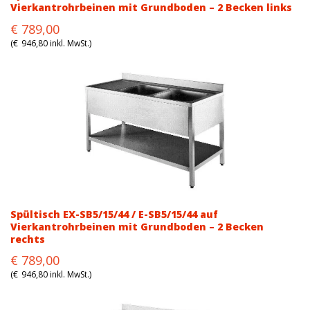
Vierkantrohrbeinen mit Grundboden – 2 Becken links
Original
Current
€
789,00
price
price
(
€
946,80
inkl. MwSt.)
was:
is:
€899,00.
€789,00.
Spültisch EX-SB5/15/44 / E-SB5/15/44 auf
Vierkantrohrbeinen mit Grundboden – 2 Becken
rechts
Original
Current
€
789,00
price
price
(
€
946,80
inkl. MwSt.)
was:
is:
€899,00.
€789,00.