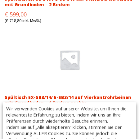
mit Grundboden – 2 Becken
Original
Current
€
599,00
price
price
(
€
718,80
inkl. MwSt.)
was:
is:
€764,00.
€599,00.
Spültisch EX-SB3/14/ E-SB3/14 auf Vierkantrohrbeinen
mit Grundboden – 1 Becken rechts
Wir verwenden Cookies auf unserer Website, um Ihnen die
Original
Current
€
616,00
relevanteste Erfahrung zu bieten, indem wir uns an Ihre
price
price
(
€
739,20
inkl. MwSt.)
Präferenzen durch wiederholte Besuche erinnern.
was:
is:
Indem Sie auf „Alle akzeptieren“ klicken, stimmen Sie der
Verwendung ALLER Cookies zu. Sie können jedoch die
€799,00.
€616,00.