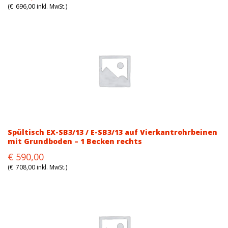
price
price
(
€
696,00
inkl. MwSt.)
was:
is:
€711,00.
€580,00.
Spültisch EX-SB3/13 / E-SB3/13 auf Vierkantrohrbeinen
mit Grundboden – 1 Becken rechts
Original
Current
€
590,00
price
price
(
€
708,00
inkl. MwSt.)
was:
is:
€774,00.
€590,00.