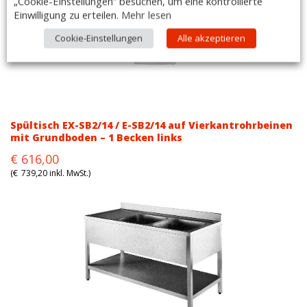
„Cookie-Einstellungen“ besuchen, um eine kontrollierte
Einwilligung zu erteilen.
Mehr lesen
Cookie-Einstellungen
Alle akzeptieren
Spültisch EX-SB2/14 / E-SB2/14 auf Vierkantrohrbeinen
mit Grundboden – 1 Becken links
Original
Current
€
616,00
price
price
(
€
739,20
inkl. MwSt.)
was:
is:
€799,00.
€616,00.