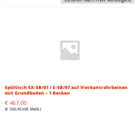
Spültisch EX-SB/07 / E-SB/07 auf Vierkantrohrbeinen
mit Grundboden – 1 Becken
Original
Current
€
467,00
price
price
(
€
560,40
inkl. MwSt.)
was:
is:
€590,00.
€467,00.