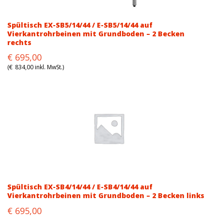
Spültisch EX-SB5/14/44 / E-SB5/14/44 auf
Vierkantrohrbeinen mit Grundboden – 2 Becken
rechts
Original
Current
€
695,00
price
price
(
€
834,00
inkl. MwSt.)
was:
is:
€876,00.
€695,00.
Spültisch EX-SB4/14/44 / E-SB4/14/44 auf
Vierkantrohrbeinen mit Grundboden – 2 Becken links
Original
Current
€
695,00