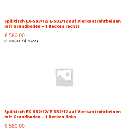
Spültisch EX-SB3/12/ E-SB2/12 auf Vierkantrohrbeinen
mit Grundboden – 1 Becken rechts
Original
Current
€
580,00
price
price
(
€
696,00
inkl. MwSt.)
was:
is:
€711,00.
€580,00.
Spültisch EX-SB2/12/ E-SB2/12 auf Vierkantrohrbeinen
mit Grundboden – 1 Becken links
Original
Current
€
580,00