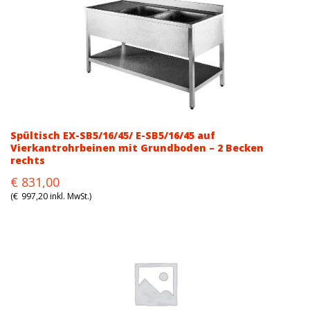
Spültisch EX-SB5/16/45/ E-SB5/16/45 auf
Vierkantrohrbeinen mit Grundboden – 2 Becken
rechts
Original
Current
€
831,00
price
price
(
€
997,20
inkl. MwSt.)
was:
is:
€942,00.
€831,00.