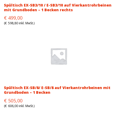
Spültisch EX-SB3/10 / E-SB3/10 auf Vierkantrohrbeinen
mit Grundboden – 1 Becken rechts
Original
Current
€
499,00
price
price
(
€
598,80
inkl. MwSt.)
was:
is:
€663,00.
€499,00.
Spültisch EX-SB/8/ E-SB/8 auf Vierkantrohrbeinen mit
Grundboden – 1 Becken
Original
Current
€
505,00
price
price
(
€
606,00
inkl. MwSt.)
was:
is: