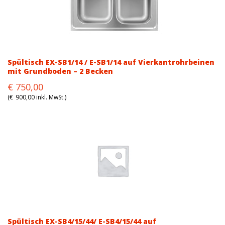
Spültisch EX-SB1/14 / E-SB1/14 auf Vierkantrohrbeinen
mit Grundboden – 2 Becken
Original
Current
€
750,00
price
price
(
€
900,00
inkl. MwSt.)
was:
is:
€932,00.
€750,00.
Spültisch EX-SB4/15/44/ E-SB4/15/44 auf