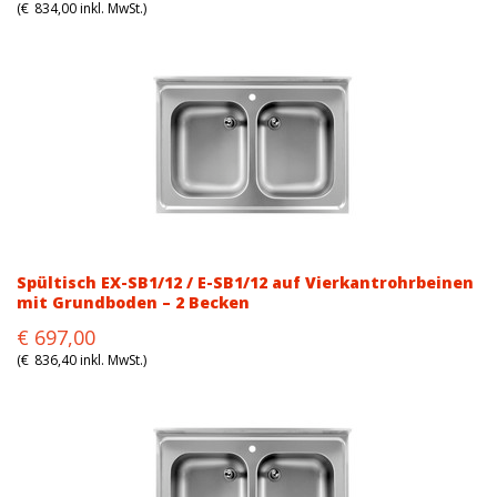
price
price
(
€
834,00
inkl. MwSt.)
was:
is:
€876,00.
€695,00.
Spültisch EX-SB1/12 / E-SB1/12 auf Vierkantrohrbeinen
mit Grundboden – 2 Becken
Original
Current
€
697,00
price
price
(
€
836,40
inkl. MwSt.)
was:
is:
€828,00.
€697,00.