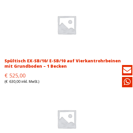
€616,00.
€505,00.
Spültisch EX-SB/10/ E-SB/10 auf Vierkantrohrbeinen
mit Grundboden – 1 Becken
Original
Current
€
525,00
price
price
(
€
630,00
inkl. MwSt.)
was:
is:
€689,00.
€525,00.