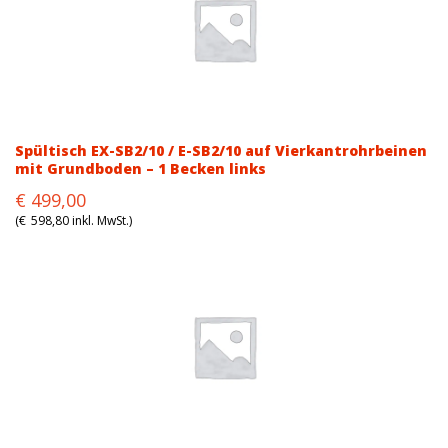
Spültisch EX-SB2/10 / E-SB2/10 auf Vierkantrohrbeinen
mit Grundboden – 1 Becken links
Original
Current
€
499,00
price
price
(
€
598,80
inkl. MwSt.)
was:
is:
€663,00.
€499,00.