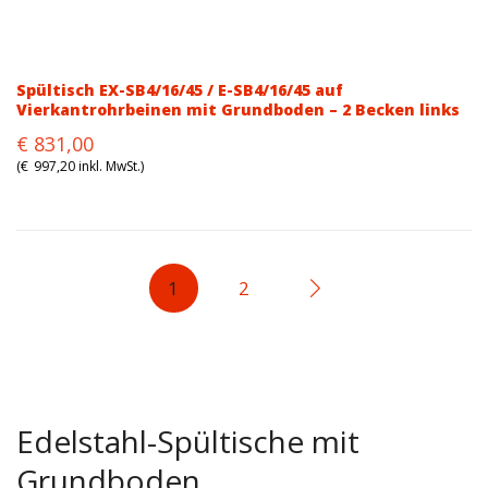
Spültisch EX-SB4/16/45 / E-SB4/16/45 auf
Vierkantrohrbeinen mit Grundboden – 2 Becken links
Original
Current
€
831,00
price
price
(
€
997,20
inkl. MwSt.)
was:
is:
€942,00.
€831,00.
1
2
Edelstahl-Spültische mit
Grundboden