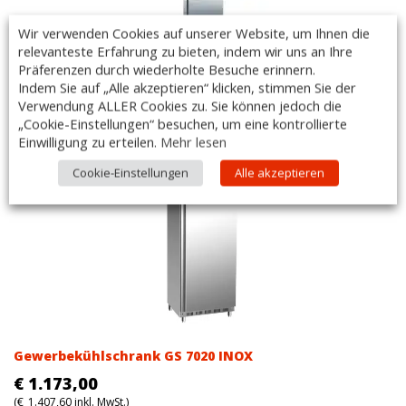
Wir verwenden Cookies auf unserer Website, um Ihnen die
relevanteste Erfahrung zu bieten, indem wir uns an Ihre
Präferenzen durch wiederholte Besuche erinnern.
Gewerbekühlschrank GK650TN
Indem Sie auf „Alle akzeptieren“ klicken, stimmen Sie der
Verwendung ALLER Cookies zu. Sie können jedoch die
€
999,00
„Cookie-Einstellungen“ besuchen, um eine kontrollierte
(
€
1.198,80
inkl. MwSt.)
Einwilligung zu erteilen.
Mehr lesen
Cookie-Einstellungen
Alle akzeptieren
Gewerbekühlschrank GS 7020 INOX
€
1.173,00
(
€
1.407,60
inkl. MwSt.)