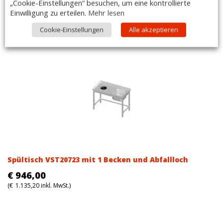
„Cookie-Einstellungen“ besuchen, um eine kontrollierte
Spültisch VST18715 mit 1 Becken und Abfallloch
Einwilligung zu erteilen.
Mehr lesen
€
665,00
Cookie-Einstellungen
Alle akzeptieren
(
€
798,00
inkl. MwSt.)
Spültisch VST20723 mit 1 Becken und Abfallloch
€
946,00
(
€
1.135,20
inkl. MwSt.)