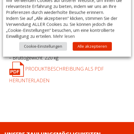
Wir verwenden Cookies auf unserer Website, um Ihnen die
Ausführung:
relevanteste Erfahrung zu bieten, indem wir uns an Ihre
–
für 6x GN 1/1
Präferenzen durch wiederholte Besuche erinnern.
– Maße: 2200 x 900 x 850mm
Indem Sie auf „Alle akzeptieren“ klicken, stimmen Sie der
Verwendung ALLER Cookies zu. Sie können jedoch die
– Spannung: 230 Volt / 50 Hz
„Cookie-Einstellungen“ besuchen, um eine kontrollierte
– max. Leistungsaufnahme: 4,5 kW
Einwilligung zu erteilen.
Mehr lesen
– Temperaturbereich: +30°C bis +90°C
– LED – Beleuchtung
Cookie-Einstellungen
Alle akzeptieren
– Fahrbar
– Bruttogewicht: 220 kg
PRODUKTBESCHREIBUNG ALS PDF
HERUNTERLADEN