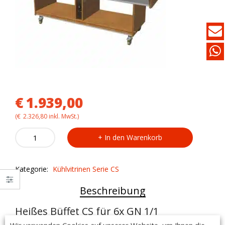
€
1.939,00
(
€
2.326,80
inkl. MwSt.)
Heißes
In den Warenkorb
Büffet
CS
für
Kategorie:
Kühlvitrinen Serie CS
6x
GN
Beschreibung
1/1
quantity
Heißes Büffet CS für 6x GN 1/1