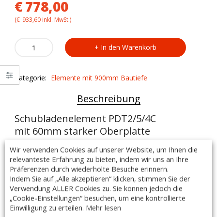
€
778,00
(
€
933,60
inkl. MwSt.)
Schubladenelement
In den Warenkorb
PDT2/5/4C
quantity
Kategorie:
Elemente mit 900mm Bautiefe
Beschreibung
Schubladenelement PDT2/5/4C
mit 60mm starker Oberplatte
Wir verwenden Cookies auf unserer Website, um Ihnen die
Ausführung:
relevanteste Erfahrung zu bieten, indem wir uns an Ihre
– 4 Schubladen ( Höhe: 10cm )
Präferenzen durch wiederholte Besuche erinnern.
– Vollauszug durch Teleskoplaufschienen
Indem Sie auf „Alle akzeptieren“ klicken, stimmen Sie der
– Edelstahl AISI 304 18/10
Verwendung ALLER Cookies zu. Sie können jedoch die
– geschliffen, Scotch Brite
„Cookie-Einstellungen“ besuchen, um eine kontrollierte
– mit Korrosionsschutz
Einwilligung zu erteilen.
Mehr lesen
– Edelstahlblechstärke der Arbeitsplatte 1,5 mm