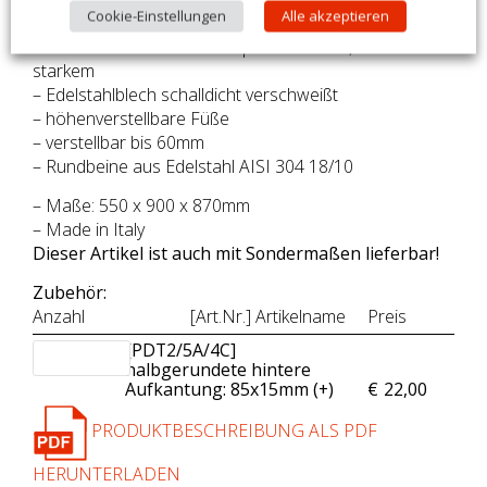
Cookie-Einstellungen
Alle akzeptieren
– Oberplatte 60mm hoch
– die Unterseite der Arbeitsplatte ist mit 0,8mm
starkem
– Edelstahlblech schalldicht verschweißt
– höhenverstellbare Füße
– verstellbar bis 60mm
– Rundbeine aus Edelstahl AISI 304 18/10
– Maße: 550 x 900 x 870mm
– Made in Italy
Dieser Artikel ist auch mit Sondermaßen lieferbar!
Zubehör:
Anzahl
[Art.Nr.] Artikelname
Preis
[PDT2/5A/4C]
halbgerundete hintere
Aufkantung: 85x15mm (+
)
€
22,00
PRODUKTBESCHREIBUNG ALS PDF
HERUNTERLADEN