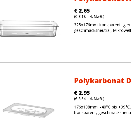
€
2,65
(
€
3,18
inkl. MwSt.)
325x176mm,transparent, geru
geschmacksneutral, Mikrowel
Polykarbonat D
€
2,95
(
€
3,54
inkl. MwSt.)
176x108mm, -40°C bis +99°C,
transparent, geschmacksneutr