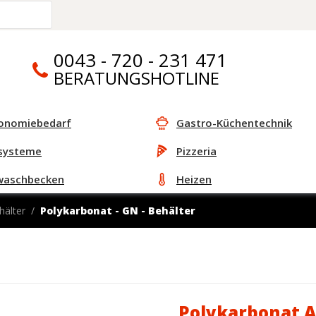
0043 - 720 - 231 471
BERATUNGSHOTLINE
onomiebedarf
Gastro-Küchentechnik
systeme
Pizzeria
waschbecken
Heizen
hälter
Polykarbonat - GN - Behälter
Polykarbonat A