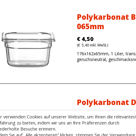
Polykarbonat B
065mm
€
4,50
(
€
5,40
inkl. MwSt.)
176x162x65mm, 1 Liter, trans
geruchsneutral, geschmacksne
Polykarbonat D
€
4,50
r verwenden Cookies auf unserer Website, um Ihnen die relevantes
(
€
5,40
inkl. MwSt.)
fahrung zu bieten, indem wir uns an Ihre Präferenzen durch
ederholte Besuche erinnern.
265x162mm, -40°C bis +99°C,
dem Sie auf „Alle akzeptieren“ klicken, stimmen Sie der Verwendung
transparent, geschmacksneutr