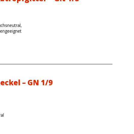
chsneutral,
lengeeignet
eckel – GN 1/9
al