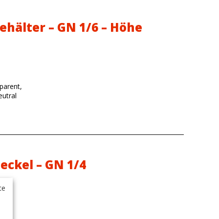
ehälter – GN 1/6 – Höhe
parent,
utral
eckel – GN 1/4
te
al