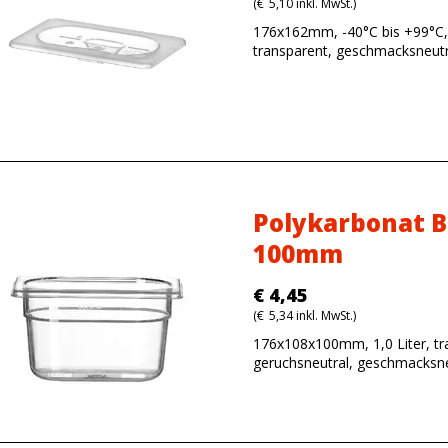
(
€
5,10
inkl. MwSt.)
176x162mm, -40°C bis +99°C,
transparent, geschmacksneutr
Polykarbonat B
100mm
€
4,45
(
€
5,34
inkl. MwSt.)
176x108x100mm, 1,0 Liter, tr
geruchsneutral, geschmacksne