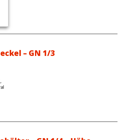
eckel – GN 1/3
,
al