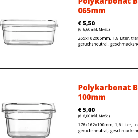
Polykarbonat B
065mm
€
5,50
(
€
6,60
inkl. MwSt.)
265x162x65mm, 1,8 Liter, tra
geruchsneutral, geschmacksne
Polykarbonat B
100mm
€
5,00
(
€
6,00
inkl. MwSt.)
176x162x100mm, 1,6 Liter, tr
geruchsneutral, geschmacksne