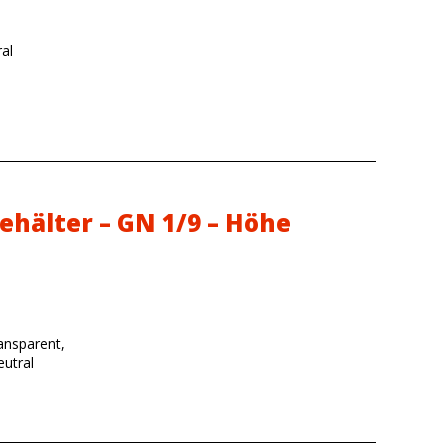
al
ehälter – GN 1/9 – Höhe
ansparent,
utral