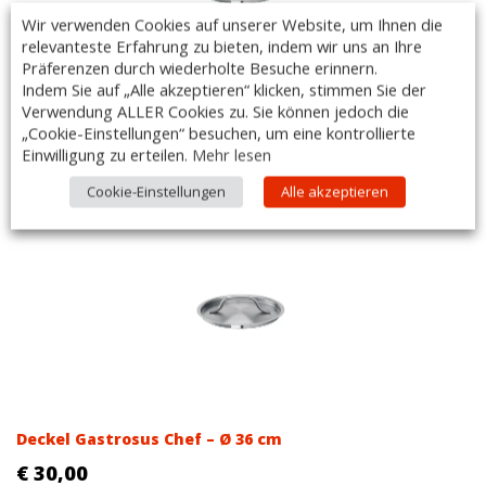
Wir verwenden Cookies auf unserer Website, um Ihnen die
relevanteste Erfahrung zu bieten, indem wir uns an Ihre
Präferenzen durch wiederholte Besuche erinnern.
Indem Sie auf „Alle akzeptieren“ klicken, stimmen Sie der
Verwendung ALLER Cookies zu. Sie können jedoch die
Deckel Gastrosus Chef – Ø 40 cm
„Cookie-Einstellungen“ besuchen, um eine kontrollierte
€
36,00
Einwilligung zu erteilen.
Mehr lesen
(
€
43,20
inkl. MwSt.)
Cookie-Einstellungen
Alle akzeptieren
Deckel Gastrosus Chef – Ø 36 cm
€
30,00