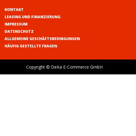
KONTAKT
LEASING UND FINANZIERUNG
IMPRESSUM
DATENSCHUTZ
ALLGEMEINE GESCHÄFTSBEDINGUNGEN
HÄUFIG GESTELLTE FRAGEN
Copyright © DeKa E-Commerce GmbH