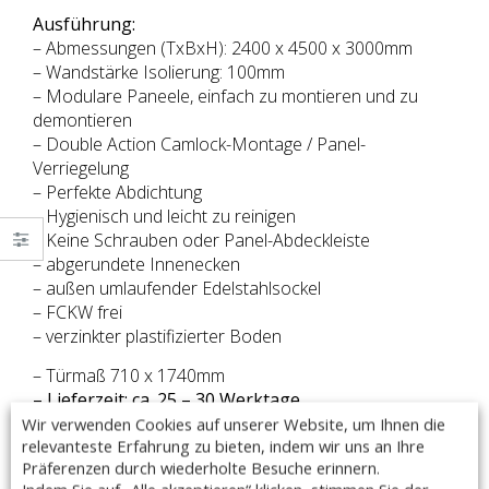
Ausführung:
– Abmessungen (TxBxH): 2400 x 4500 x 3000mm
– Wandstärke Isolierung: 100mm
– Modulare Paneele, einfach zu montieren und zu
demontieren
– Double Action Camlock-Montage / Panel-
Verriegelung
– Perfekte Abdichtung
– Hygienisch und leicht zu reinigen
– Keine Schrauben oder Panel-Abdeckleiste
– abgerundete Innenecken
– außen umlaufender Edelstahlsockel
– FCKW frei
– verzinkter plastifizierter Boden
– Türmaß 710 x 1740mm
– Lieferzeit: ca. 25 – 30 Werktage
– Made in Italy
Wir verwenden Cookies auf unserer Website, um Ihnen die
relevanteste Erfahrung zu bieten, indem wir uns an Ihre
Präferenzen durch wiederholte Besuche erinnern.
Optional auch ohne Boden auf Anfrage lieferbar.