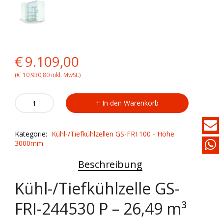
Original
Current
€
9.109,00
price
price
(
€
10.930,80
inkl. MwSt.)
was:
is:
Kühl-/Tiefkühlzelle
In den Warenkorb
GS-
€9.109,00.
€9.109,00.
FRI-
244530
Kategorie:
Kühl-/Tiefkühlzellen GS-FRI 100 - Höhe
P
3000mm
quantity
Beschreibung
Kühl-/Tiefkühlzelle GS-
FRI-244530 P – 26,49 m³