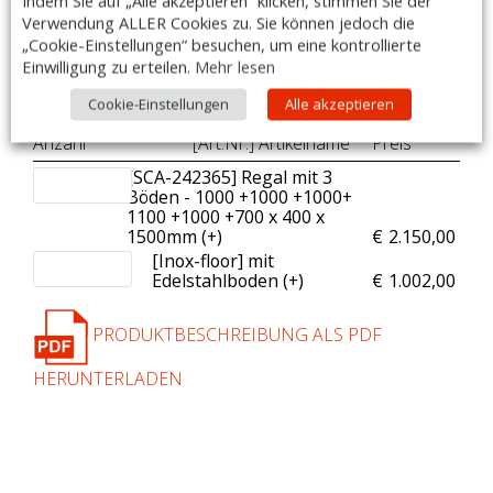
Indem Sie auf „Alle akzeptieren“ klicken, stimmen Sie der
youtube-video: Zellenaufbau –
https://www.youtube.com/watch?
Verwendung ALLER Cookies zu. Sie können jedoch die
v=lFWBYt6Ivgo&t=10s
„Cookie-Einstellungen“ besuchen, um eine kontrollierte
Einwilligung zu erteilen.
Mehr lesen
Passende Kühl- und Tiefkühlaggregate auf
Anfrage!
Cookie-Einstellungen
Alle akzeptieren
Zubehör:
Anzahl
[Art.Nr.] Artikelname
Preis
[SCA-242365] Regal mit 3
Böden - 1000 +1000 +1000+
1100 +1000 +700 x 400 x
1500mm (+
)
€
2.150,00
[Inox-floor] mit
Edelstahlboden (+
)
€
1.002,00
PRODUKTBESCHREIBUNG ALS PDF
HERUNTERLADEN