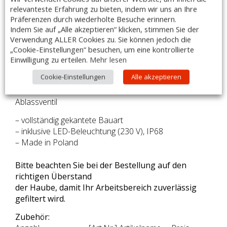
– Ablufthaube entspricht der Norm DIN EN 16282-2
relevanteste Erfahrung zu bieten, indem wir uns an Ihre
– mit Flammschutzfilter LC2 Typ A
Präferenzen durch wiederholte Besuche erinnern.
Zyklon-/Labyrinthfilter
Indem Sie auf „Alle akzeptieren“ klicken, stimmen Sie der
– der Abscheidegrad erreicht bis zu 98% für Partikel
Verwendung ALLER Cookies zu. Sie können jedoch die
bis zu 6 μm
„Cookie-Einstellungen“ besuchen, um eine kontrollierte
– hergestellt aus rostfreiem, ferritischem Stahl AISI 441
Einwilligung zu erteilen.
Mehr lesen
– Materialstärke mindestens 1mm
Cookie-Einstellungen
Alle akzeptieren
– der Abluftraum ist komplett luftdicht
– umlaufende Fett-/Kondensatsammelrinne mit
Ablassventil
– vollständig gekantete Bauart
– inklusive LED-Beleuchtung (230 V), IP68
– Made in Poland
Bitte beachten Sie bei der Bestellung auf den
richtigen Überstand
der Haube, damit Ihr Arbeitsbereich zuverlässig
gefiltert wird.
Zubehör: