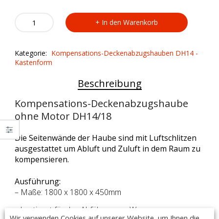
Kompensations-
In den Warenkorb
Deckenabzugshaube
ohne
Motor
Kategorie:
Kompensations-Deckenabzugshauben DH14 -
DH14/18
Kastenform
quantity
Beschreibung
Kompensations-Deckenabzugshaube
ohne Motor DH14/18
Die Seitenwände der Haube sind mit Luftschlitzen
ausgestattet um Abluft und Zuluft in dem Raum zu
kompensieren.
Ausführung:
– Maße: 1800 x 1800 x 450mm
– bestimmt für das Abführen von Wrasen
Wir verwenden Cookies auf unserer Website, um Ihnen die