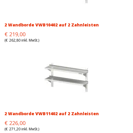
2 Wandborde VWB10402 auf 2 Zahnleisten
Original
Current
€
219,00
price
price
(
€
262,80
inkl. MwSt.)
was:
is:
€219,00.
€219,00.
2 Wandborde VWB11402 auf 2 Zahnleisten
Original
Current
€
226,00
price
price
(
€
271,20
inkl. MwSt.)