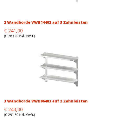
2 Wandborde VWB14402 auf 3 Zahnleisten
Original
Current
€
241,00
price
price
(
€
289,20
inkl. MwSt.)
was:
is:
€241,00.
€241,00.
3 Wandborde VWB06403 auf 2 Zahnleisten
Original
Current
€
243,00
price
price
(
€
291,60
inkl. MwSt.)