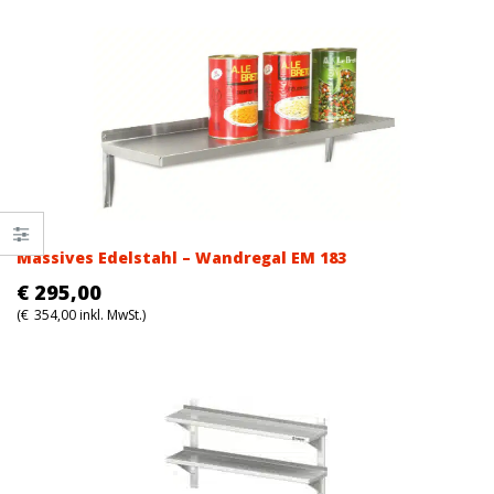
was:
is:
€226,00.
€226,00.
Massives Edelstahl – Wandregal EM 183
€
295,00
(
€
354,00
inkl. MwSt.)