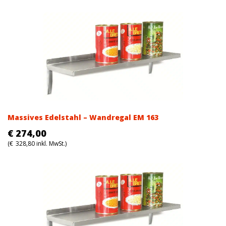
was:
is:
€207,00.
€207,00.
Massives Edelstahl – Wandregal EM 163
€
274,00
(
€
328,80
inkl. MwSt.)