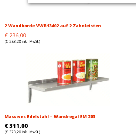
2 Wandborde VWB13402 auf 2 Zahnleisten
Original
Current
€
236,00
price
price
(
€
283,20
inkl. MwSt.)
was:
is:
€236,00.
€236,00.
Massives Edelstahl – Wandregal EM 203
€
311,00
(
€
373,20
inkl. MwSt.)