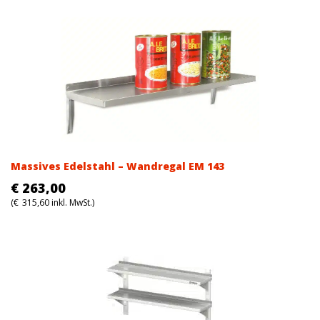
was:
is:
€197,00.
€197,00.
Massives Edelstahl – Wandregal EM 143
€
263,00
(
€
315,60
inkl. MwSt.)