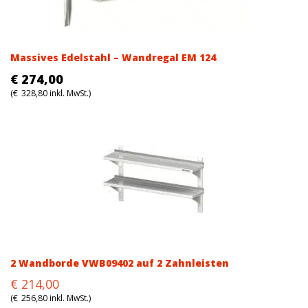
Massives Edelstahl – Wandregal EM 124
€
274,00
(
€
328,80
inkl. MwSt.)
2 Wandborde VWB09402 auf 2 Zahnleisten
Original
Current
€
214,00
price
price
(
€
256,80
inkl. MwSt.)