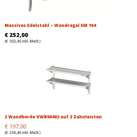
Massives Edelstahl – Wandregal EM 104
€
252,00
(
€
302,40
inkl. MwSt.)
2 Wandborde VWB06402 auf 2 Zahnleisten
Original
Current
€
197,00
price
price
(
€
236,40
inkl. MwSt.)