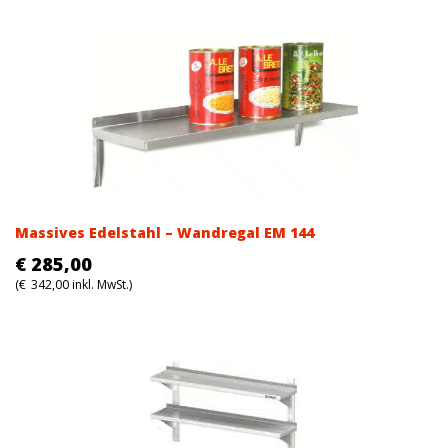
was:
is:
€214,00.
€214,00.
Massives Edelstahl – Wandregal EM 144
€
285,00
(
€
342,00
inkl. MwSt.)