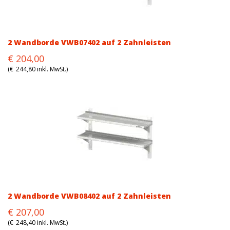
2 Wandborde VWB07402 auf 2 Zahnleisten
Original
Current
€
204,00
price
price
(
€
244,80
inkl. MwSt.)
was:
is:
€204,00.
€204,00.
2 Wandborde VWB08402 auf 2 Zahnleisten
Original
Current
€
207,00
price
price
(
€
248,40
inkl. MwSt.)