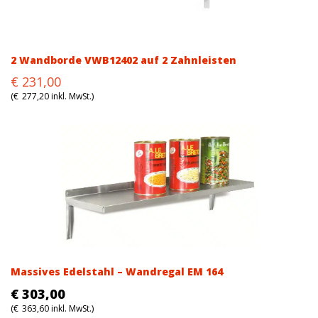
2 Wandborde VWB12402 auf 2 Zahnleisten
Original
Current
€
231,00
price
price
(
€
277,20
inkl. MwSt.)
was:
is:
€231,00.
€231,00.
Massives Edelstahl – Wandregal EM 164
€
303,00
(
€
363,60
inkl. MwSt.)