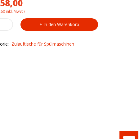
58,00
,60
inkl. MwSt.)
tisch
In den Warenkorb
2713
aschine
orie:
Zulauftische für Spülmaschinen
ty