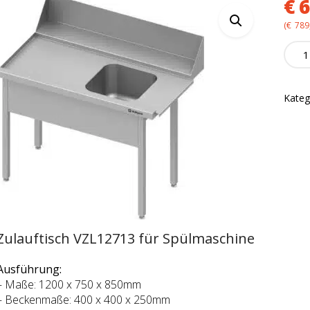
€
6
(
€
789
Zulauf
VZL1
für
Spülm
Kateg
quanti
Zulauftisch VZL12713 für Spülmaschine
Ausführung:
– Maße: 1200 x 750 x 850mm
– Beckenmaße: 400 x 400 x 250mm