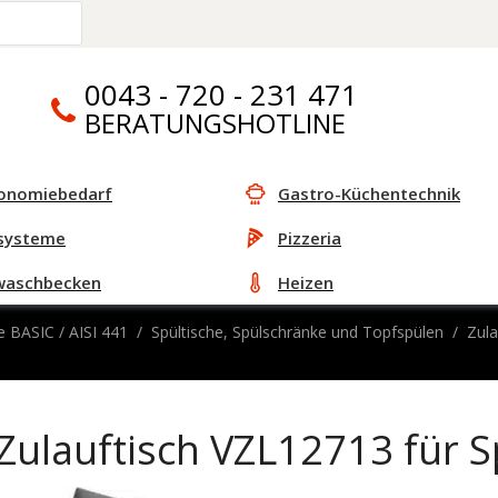
0043 - 720 - 231 471
BERATUNGSHOTLINE
onomiebedarf
Gastro-Küchentechnik
systeme
Pizzeria
waschbecken
Heizen
e BASIC / AISI 441
Spültische, Spülschränke und Topfspülen
Zula
Zulauftisch VZL12713 für 