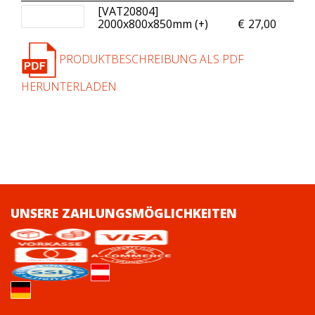
[VAT20804]
2000x800x850mm (+
)
€
27,00
PRODUKTBESCHREIBUNG ALS PDF
HERUNTERLADEN
UNSERE ZAHLUNGSMÖGLICHKEITEN