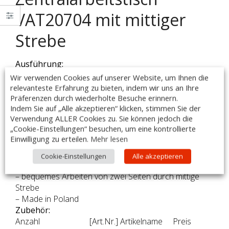
VAT20704 mit mittiger
Strebe
Ausführung:
– Maße: 2000 x 700 x 850mm
Wir verwenden Cookies auf unserer Website, um Ihnen die
– hergestellt aus rostfreiem, ferritischen Stahl
relevanteste Erfahrung zu bieten, indem wir uns an Ihre
– ohne Aufkantung
Präferenzen durch wiederholte Besuche erinnern.
Indem Sie auf „Alle akzeptieren“ klicken, stimmen Sie der
– Arbeitsplatte im oberen Teil durch Rahmen verstärkt
Verwendung ALLER Cookies zu. Sie können jedoch die
– Arbeitsfläche unterfüttert mit einer doppelt
„Cookie-Einstellungen“ besuchen, um eine kontrollierte
laminierten Schallschutzplatte, Stärke: 18 mm
Einwilligung zu erteilen.
Mehr lesen
– höhenverstellbare Füße +25 mm bis -5 mm
– fest verschweißte Ausführung
Cookie-Einstellungen
Alle akzeptieren
– Tischbeine aus Vierkantprofil 40x40mm
– bequemes Arbeiten von zwei Seiten durch mittige
Strebe
– Made in Poland
Zubehör:
Anzahl
[Art.Nr.] Artikelname
Preis