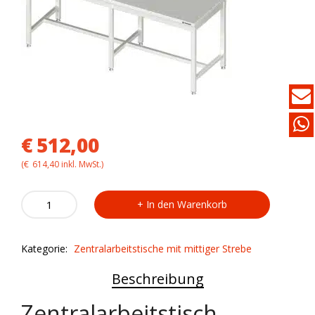
€
512,00
(
€
614,40
inkl. MwSt.)
Zentralarbeitstisch
In den Warenkorb
VAT20704
mit
mittiger
Kategorie:
Zentralarbeitstische mit mittiger Strebe
Strebe
quantity
Beschreibung
Zentralarbeitstisch