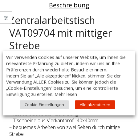
Beschreibung
Zentralarbeitstisch
VAT09704 mit mittiger
Strebe
Wir verwenden Cookies auf unserer Website, um Ihnen die
Ausführung:
relevanteste Erfahrung zu bieten, indem wir uns an Ihre
– Maße: 900 x 700 x 850mm
Präferenzen durch wiederholte Besuche erinnern.
– hergestellt aus rostfreiem, ferritischen Stahl
Indem Sie auf „Alle akzeptieren“ klicken, stimmen Sie der
– ohne Aufkantung
Verwendung ALLER Cookies zu. Sie können jedoch die
– Arbeitsplatte im oberen Teil durch Rahmen verstärkt
„Cookie-Einstellungen“ besuchen, um eine kontrollierte
– Arbeitsfläche unterfüttert mit einer doppelt
Einwilligung zu erteilen.
Mehr lesen
laminierten Schallschutzplatte, Stärke: 18 mm
Cookie-Einstellungen
Alle akzeptieren
– höhenverstellbare Füße +25 mm bis -5 mm
– fest verschweißte Ausführung
– Tischbeine aus Vierkantprofil 40x40mm
– bequemes Arbeiten von zwei Seiten durch mittige
Strebe