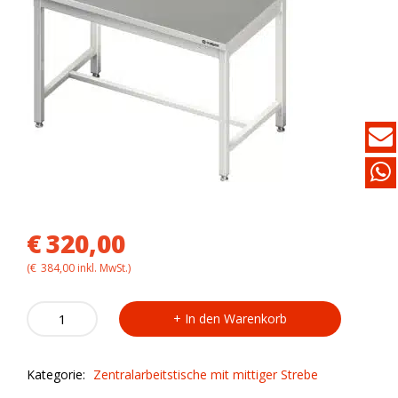
€
320,00
(
€
384,00
inkl. MwSt.)
Zentralarbeitstisch
In den Warenkorb
VAT09704
mit
mittiger
Kategorie:
Zentralarbeitstische mit mittiger Strebe
Strebe
quantity