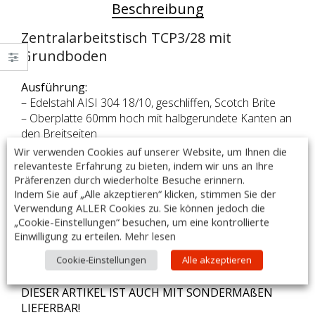
Beschreibung
Zentralarbeitstisch TCP3/28 mit
Grundboden
Ausführung:
– Edelstahl AISI 304 18/10, geschliffen, Scotch Brite
– Oberplatte 60mm hoch mit halbgerundete Kanten an
den Breitseiten
– Edelstahlblechstärke der Arbeitsplatte 1,5 mm
Wir verwenden Cookies auf unserer Website, um Ihnen die
relevanteste Erfahrung zu bieten, indem wir uns an Ihre
– die Unterseite der Arbeitsplatte ist mit 0,8 mm
Präferenzen durch wiederholte Besuche erinnern.
starkem Edelstahlblech schalldicht verschweißt
Indem Sie auf „Alle akzeptieren“ klicken, stimmen Sie der
– verstärkter Grundboden
Verwendung ALLER Cookies zu. Sie können jedoch die
– 6 Vierkantrohrbeine 40 x 40 mm
„Cookie-Einstellungen“ besuchen, um eine kontrollierte
– höhenverstellbare Füße, verstellbar bis 60 mm
Einwilligung zu erteilen.
Mehr lesen
Cookie-Einstellungen
Alle akzeptieren
– Maße (B x T x H): 2800 x 1000 x 870 mm
– Made in Italy
DIESER ARTIKEL IST AUCH MIT SONDERMAßEN
LIEFERBAR!