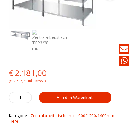
Original
Current
€
2.181,00
price
price
(
€
2.617,20
inkl. MwSt.)
was:
is:
Zentralarbeitstisch
In den Warenkorb
TCP3/28
€2.270,00.
€2.181,00.
mit
Grundboden
Kategorie:
Zentralarbeitstische mit 1000/1200/1400mm
quantity
Tiefe