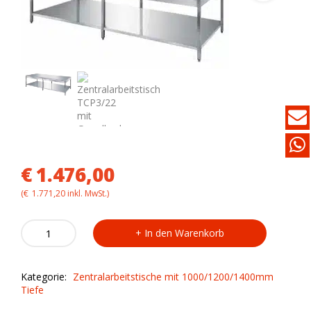
€
1.476,00
(
€
1.771,20
inkl. MwSt.)
Zentralarbeitstisch
In den Warenkorb
TCP3/22
mit
Grundboden
Kategorie:
Zentralarbeitstische mit 1000/1200/1400mm
quantity
Tiefe