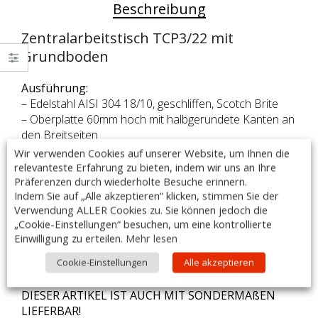
Beschreibung
Zentralarbeitstisch TCP3/22 mit
Grundboden
Ausführung:
– Edelstahl AISI 304 18/10, geschliffen, Scotch Brite
– Oberplatte 60mm hoch mit halbgerundete Kanten an
den Breitseiten
– Edelstahlblechstärke der Arbeitsplatte 1,5 mm
Wir verwenden Cookies auf unserer Website, um Ihnen die
relevanteste Erfahrung zu bieten, indem wir uns an Ihre
– die Unterseite der Arbeitsplatte ist mit 0,8 mm
Präferenzen durch wiederholte Besuche erinnern.
starkem Edelstahlblech schalldicht verschweißt
Indem Sie auf „Alle akzeptieren“ klicken, stimmen Sie der
– verstärkter Grundboden
Verwendung ALLER Cookies zu. Sie können jedoch die
– 6 Vierkantrohrbeine 40 x 40 mm
„Cookie-Einstellungen“ besuchen, um eine kontrollierte
– höhenverstellbare Füße, verstellbar bis 60 mm
Einwilligung zu erteilen.
Mehr lesen
Cookie-Einstellungen
Alle akzeptieren
– Maße (B x T x H): 2200 x 1000 x 870 mm
– Made in Italy
DIESER ARTIKEL IST AUCH MIT SONDERMAßEN
LIEFERBAR!