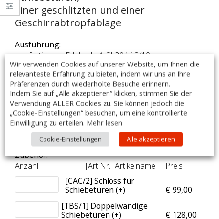
einer geschlitzten und einer
Geschirrabtropfablage
Ausführung:
– gefertigt aus Edelstahl AISI 304 18/10
Wir verwenden Cookies auf unserer Website, um Ihnen die
– geschliffen, Scotch Brite.
relevanteste Erfahrung zu bieten, indem wir uns an Ihre
– Boden und Zwischenbord mit Gitter
Präferenzen durch wiederholte Besuche erinnern.
– inklusive Wandhalterung
Indem Sie auf „Alle akzeptieren“ klicken, stimmen Sie der
– Maße: 2000x400x660mm
Verwendung ALLER Cookies zu. Sie können jedoch die
– Made in Italy
„Cookie-Einstellungen“ besuchen, um eine kontrollierte
Einwilligung zu erteilen.
Mehr lesen
DIESER ARTIKEL IST AUCH MIT SONDERMAßEN
LIEFERBAR!
Cookie-Einstellungen
Alle akzeptieren
Zubehör:
Anzahl
[Art.Nr.] Artikelname
Preis
[CAC/2] Schloss für
Schiebetüren (+
)
€
99,00
[TBS/1] Doppelwandige
Schiebetüren (+
)
€
128,00