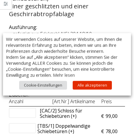
einer geschlitzten und einer
Geschirrabtropfablage
Ausführung:
– gefertigt aus Edelstahl AISI 304 18/10
Wir verwenden Cookies auf unserer Website, um Ihnen die
– geschliffen, Scotch Brite.
relevanteste Erfahrung zu bieten, indem wir uns an Ihre
– Boden und Zwischenbord mit Gitter
Präferenzen durch wiederholte Besuche erinnern.
– inklusive Wandhalterung
Indem Sie auf „Alle akzeptieren“ klicken, stimmen Sie der
– Maße: 1000x400x660mm
Verwendung ALLER Cookies zu. Sie können jedoch die
– Made in Italy
„Cookie-Einstellungen“ besuchen, um eine kontrollierte
Einwilligung zu erteilen.
Mehr lesen
DIESER ARTIKEL IST AUCH MIT SONDERMAßEN
LIEFERBAR!
Cookie-Einstellungen
Alle akzeptieren
Zubehör:
Anzahl
[Art.Nr.] Artikelname
Preis
[CAC/2] Schloss für
Schiebetüren (+
)
€
99,00
[TBS/1] Doppelwandige
Schiebetüren (+
)
€
78,00