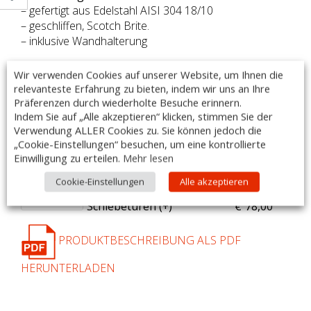
– gefertigt aus Edelstahl AISI 304 18/10
– geschliffen, Scotch Brite.
– inklusive Wandhalterung
– Maße: 2000x400x660m
Wir verwenden Cookies auf unserer Website, um Ihnen die
– Made in Italy
relevanteste Erfahrung zu bieten, indem wir uns an Ihre
DIESER ARTIKEL IST AUCH MIT SONDERMAßEN LIEFERBAR!
Präferenzen durch wiederholte Besuche erinnern.
Indem Sie auf „Alle akzeptieren“ klicken, stimmen Sie der
Zubehör:
Verwendung ALLER Cookies zu. Sie können jedoch die
Anzahl
[Art.Nr.] Artikelname
Preis
„Cookie-Einstellungen“ besuchen, um eine kontrollierte
[CAC/2] Schloß für
Einwilligung zu erteilen.
Mehr lesen
Schiebetüren (+
)
€
108,00
Cookie-Einstellungen
Alle akzeptieren
[TBS/1] Doppelwandige
Schiebetüren (+
)
€
78,00
PRODUKTBESCHREIBUNG ALS PDF
HERUNTERLADEN