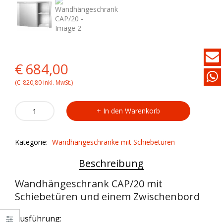
Original
Current
€
684,00
price
price
(
€
820,80
inkl. MwSt.)
was:
is:
Wandhängeschrank
In den Warenkorb
CAP/20
€699,00.
€684,00.
quantity
Kategorie:
Wandhängeschränke mit Schiebetüren
Beschreibung
Wandhängeschrank CAP/20 mit
Schiebetüren und einem Zwischenbord
Ausführung: