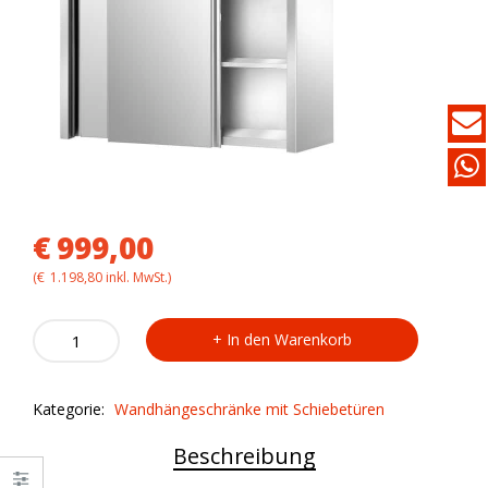
€
999,00
(
€
1.198,80
inkl. MwSt.)
Wandhängeschrank
In den Warenkorb
CAP1/20
quantity
Kategorie:
Wandhängeschränke mit Schiebetüren
Beschreibung