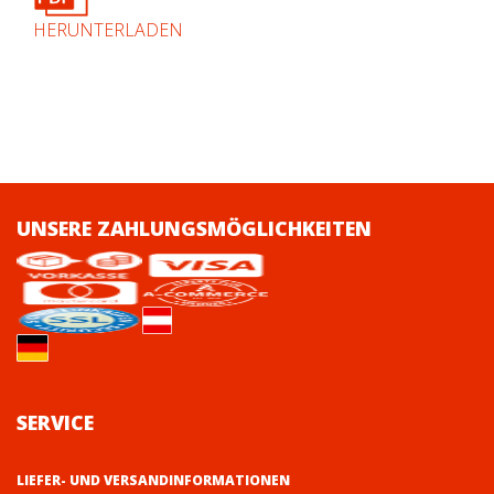
HERUNTERLADEN
UNSERE ZAHLUNGSMÖGLICHKEITEN
SERVICE
LIEFER- UND VERSANDINFORMATIONEN