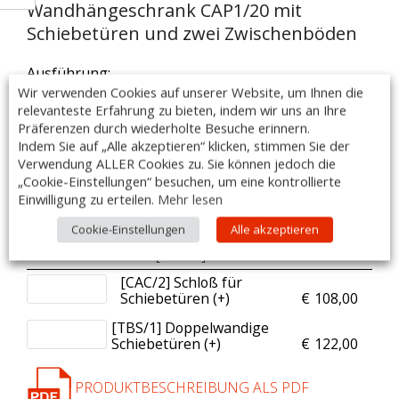
Wandhängeschrank CAP1/20 mit
Schiebetüren und zwei Zwischenböden
Ausführung:
– gefertigt aus Edelstahl AISI 304 18/10
Wir verwenden Cookies auf unserer Website, um Ihnen die
relevanteste Erfahrung zu bieten, indem wir uns an Ihre
– geschliffen, Scotch Brite.
Präferenzen durch wiederholte Besuche erinnern.
– inklusive Wandhalterung
Indem Sie auf „Alle akzeptieren“ klicken, stimmen Sie der
Verwendung ALLER Cookies zu. Sie können jedoch die
– Maße: 2000x400x900m
„Cookie-Einstellungen“ besuchen, um eine kontrollierte
– Made in Italy
Einwilligung zu erteilen.
Mehr lesen
DIESER ARTIKEL IST AUCH MIT SONDERMAßEN LIEFERBAR!
Cookie-Einstellungen
Alle akzeptieren
Zubehör:
Anzahl
[Art.Nr.] Artikelname
Preis
[CAC/2] Schloß für
Schiebetüren (+
)
€
108,00
[TBS/1] Doppelwandige
Schiebetüren (+
)
€
122,00
PRODUKTBESCHREIBUNG ALS PDF