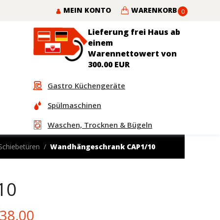
MEIN KONTO
WARENKORB
0
Lieferung frei Haus ab
einem
Warennettowert von
300.00 EUR
Gastro Küchengeräte
Spülmaschinen
Waschen, Trocknen & Bügeln
Schiebetüren
Wandhängeschrank CAP1/10
10
iginal
Current
38,00