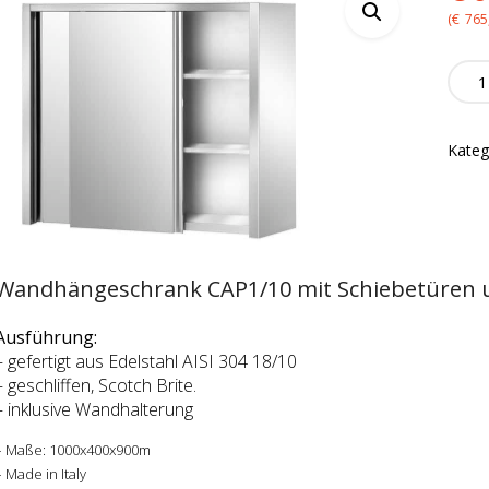
pr
(
€
765
wa
Wand
CAP1
€6
quanti
Kateg
Wandhängeschrank CAP1/10 mit Schiebetüren 
Ausführung:
– gefertigt aus Edelstahl AISI 304 18/10
– geschliffen, Scotch Brite.
– inklusive Wandhalterung
– Maße: 1000x400x900m
– Made in Italy