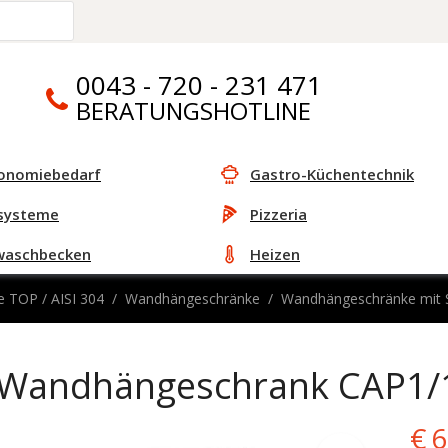
0043 - 720 - 231 471
BERATUNGSHOTLINE
onomiebedarf
Gastro-Küchentechnik
systeme
Pizzeria
waschbecken
Heizen
e TOP / AISI 304
Wandhängeschränke
Wandhängeschränke mit 
Wandhängeschrank CAP1/
Or
€
6