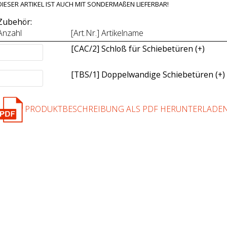
DIESER ARTIKEL IST AUCH MIT SONDERMAßEN LIEFERBAR!
Zubehör:
Anzahl
[Art.Nr.] Artikelname
[CAC/2] Schloß für Schiebetüren (+
)
[TBS/1] Doppelwandige Schiebetüren (+
)
PRODUKTBESCHREIBUNG ALS PDF HERUNTERLADE