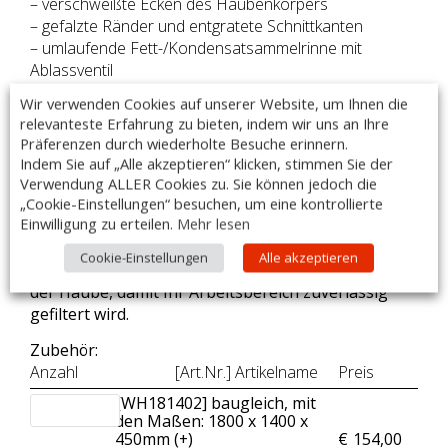
– verschweißte Ecken des Haubenkörpers
– gefalzte Ränder und entgratete Schnittkanten
– umlaufende Fett-/Kondensatsammelrinne mit
Ablassventil
– inklusive LED-Beleuchtung (230 V), IP68
Wir verwenden Cookies auf unserer Website, um Ihnen die
– herausnehmbare Filter Typ B (Standard)
relevanteste Erfahrung zu bieten, indem wir uns an Ihre
– Filtermaße: 1x 500x500mm + 3x400x500mm
Präferenzen durch wiederholte Besuche erinnern.
– Lieferung ohne Filter möglich
Indem Sie auf „Alle akzeptieren“ klicken, stimmen Sie der
– Made in Poland
Verwendung ALLER Cookies zu. Sie können jedoch die
„Cookie-Einstellungen“ besuchen, um eine kontrollierte
Einwilligung zu erteilen.
Mehr lesen
Bitte beachten Sie bei der Bestellung auf den
Cookie-Einstellungen
Alle akzeptieren
richtigen Überstand
der Haube, damit Ihr Arbeitsbereich zuverlässig
gefiltert wird.
Zubehör:
Anzahl
[Art.Nr.] Artikelname
Preis
[WH181402] baugleich, mit
den Maßen: 1800 x 1400 x
450mm (+
)
€
154,00