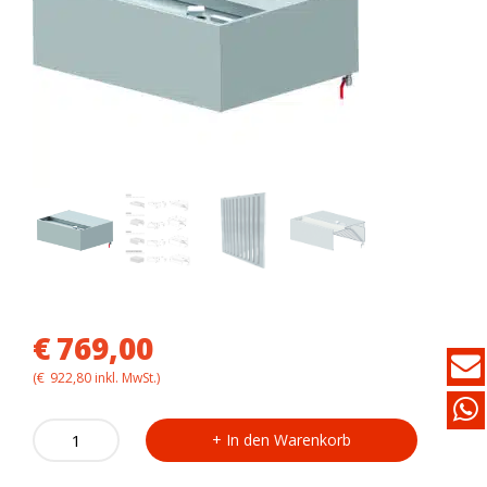
€
769,00
(
€
922,80
inkl. MwSt.)
Wandabzugshaube
In den Warenkorb
ohne
Motor