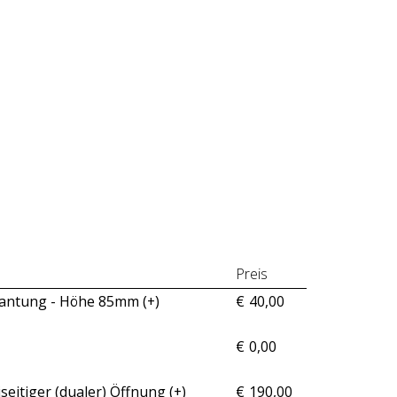
Preis
kantung - Höhe 85mm (+
)
€
40,00
€
0,00
eitiger (dualer) Öffnung (+
)
€
190,00