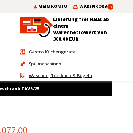
MEIN KONTO
WARENKORB
0
Lieferung frei Haus ab
einem
Warennettowert von
300.00 EUR
Gastro Küchengeräte
Spülmaschinen
Waschen, Trocknen & Bügeln
schrank TAVR/25
iginal
Current
.077,00