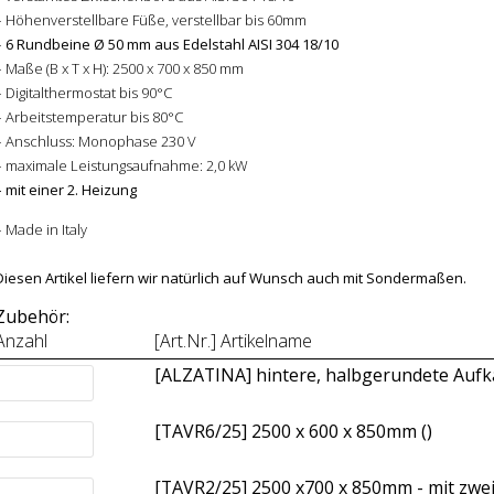
– Höhenverstellbare Füße, verstellbar bis 60mm
–
6 Rundbeine Ø 50 mm aus Edelstahl AISI 304 18/10
– Maße (B x T x H): 2500 x 700 x 850 mm
– Digitalthermostat bis 90°C
– Arbeitstemperatur bis 80°C
– Anschluss: Monophase 230 V
– maximale Leistungsaufnahme: 2,0 kW
– mit einer 2. Heizung
– Made in Italy
Diesen Artikel liefern wir natürlich auf Wunsch auch mit Sondermaßen.
Zubehör:
Anzahl
[Art.Nr.] Artikelname
[ALZATINA] hintere, halbgerundete Auf
[TAVR6/25] 2500 x 600 x 850mm (
)
[TAVR2/25] 2500 x700 x 850mm - mit zweis