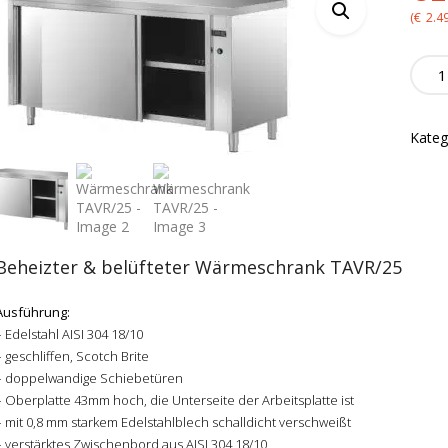
pr
(
€
2.4
wa
Wärm
TAVR
€2
quanti
Kateg
Beheizter & belüfteter Wärmeschrank TAVR/25
Ausführung:
– Edelstahl AISI 304 18/10
– geschliffen, Scotch Brite
– doppelwandige Schiebetüren
– Oberplatte 43mm hoch, die Unterseite der Arbeitsplatte ist
– mit 0,8 mm starkem Edelstahlblech schalldicht verschweißt
– verstärktes Zwischenbord aus AISI 304 18/10