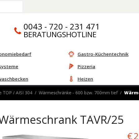
0043 - 720 - 231 471
BERATUNGSHOTLINE
onomiebedarf
Gastro-Küchentechnik
systeme
Pizzeria
waschbecken
Heizen
e TOP / AISI 304
Wärmeschränke - 600 bzw. 700mm tief
Wärme
Wärmeschrank TAVR/25
Or
€
2