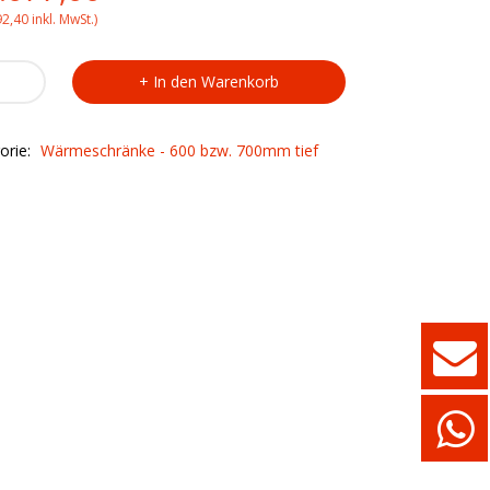
ice
price
92,40
inkl. MwSt.)
s:
is:
eschrank
In den Warenkorb
/25
.490,00.
€2.077,00.
ty
orie:
Wärmeschränke - 600 bzw. 700mm tief