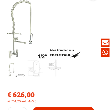
€
626,00
(
€
751,20
inkl. MwSt.)
toptip