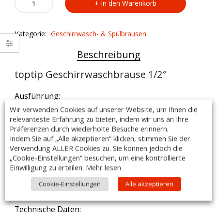
In den Warenkorb
Geschirrwaschbrause
1/2
-
Kategorie:
Geschirrwasch- & Spülbrausen
AR20
quantity
Beschreibung
toptip Geschirrwaschbrause 1/2″
Ausführung:
– niedrige Ausführung, komplett aus Edelstahl
Wir verwenden Cookies auf unserer Website, um Ihnen die
– Armaturenkörper, Standrohr, Standrohrhalter,
relevanteste Erfahrung zu bieten, indem wir uns an Ihre
Brauseeinhängehaken,
Präferenzen durch wiederholte Besuche erinnern.
– Federhalter, Tragfeder, Gelenkadapter komplett aus
Indem Sie auf „Alle akzeptieren“ klicken, stimmen Sie der
Verwendung ALLER Cookies zu. Sie können jedoch die
poliertem Edelstahl
„Cookie-Einstellungen“ besuchen, um eine kontrollierte
– eigensicher gegen Rückfluss und Zirkulation durch
Einwilligung zu erteilen.
Mehr lesen
– DVGW-zugelassene Rückflussverhinderer
– Hochdruck-Edelstahlschlauch L 1050 mm
Cookie-Einstellungen
Alle akzeptieren
– rückschlagfreie Selbstschlussbrause mit Handgriff
Technische Daten: