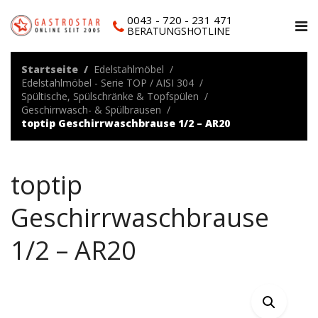
0043 - 720 - 231 471
BERATUNGSHOTLINE
Startseite
Edelstahlmöbel
Edelstahlmöbel - Serie TOP / AISI 304
Spültische, Spülschränke & Topfspülen
Geschirrwasch- & Spülbrausen
toptip Geschirrwaschbrause 1/2 – AR20
toptip
Geschirrwaschbrause
1/2 – AR20