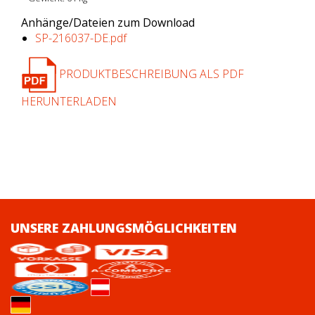
Anhänge/Dateien zum Download
SP-216037-DE.pdf
PRODUKTBESCHREIBUNG ALS PDF
HERUNTERLADEN
UNSERE ZAHLUNGSMÖGLICHKEITEN