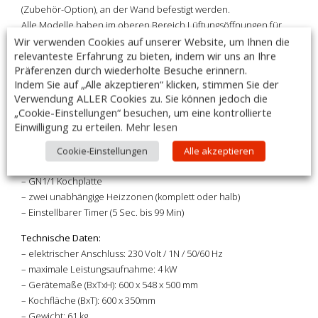
(Zubehör-Option), an der Wand befestigt werden.
Alle Modelle haben im oberen Bereich Lüftungsöffnungen für
das Entweichen von Hitze und Rauch.
Wir verwenden Cookies auf unserer Website, um Ihnen die
relevanteste Erfahrung zu bieten, indem wir uns an Ihre
Präferenzen durch wiederholte Besuche erinnern.
Ausführung:
Indem Sie auf „Alle akzeptieren“ klicken, stimmen Sie der
– offen auf 3 Seiten
Verwendung ALLER Cookies zu. Sie können jedoch die
– Heizwiderstände mit einem Wolfram-Glühdraht
„Cookie-Einstellungen“ besuchen, um eine kontrollierte
– geschützt durch eine Glaskeramik Platte
Einwilligung zu erteilen.
Mehr lesen
– Auf Betriebstemperatur in 20 Sekunden
– Fettsammelschale aus Edelstahl
Cookie-Einstellungen
Alle akzeptieren
– Roste aus verchromten Stahl mit isolierten Griffen
– GN1/1 Kochplatte
– zwei unabhängige Heizzonen (komplett oder halb)
– Einstellbarer Timer (5 Sec. bis 99 Min)
Technische Daten:
– elektrischer Anschluss: 230 Volt / 1N / 50/60 Hz
– maximale Leistungsaufnahme: 4 kW
– Gerätemaße (BxTxH): 600 x 548 x 500 mm
– Kochfläche (BxT): 600 x 350mm
– Gewicht: 61 kg