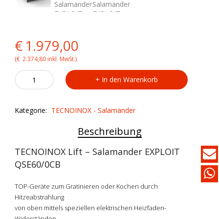
Original
Current
€
1.979,00
price
price
(
€
2.374,80
inkl. MwSt.)
TECNOINOX
was:
is:
In den Warenkorb
Lift-
Salamander
€1.979,00.
€1.979,00.
EXPLOIT
Kategorie:
TECNOINOX - Salamander
QSE60/0
CB
Beschreibung
quantity
TECNOINOX Lift – Salamander EXPLOIT
QSE60/0CB
TOP-Geräte zum Gratinieren oder Kochen durch
Hitzeabstrahlung
von oben mittels speziellen elektrischen Heizfaden-
Widerständen