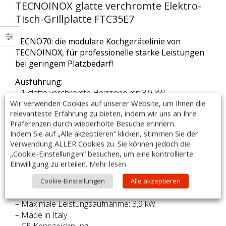
TECNOINOX glatte verchromte Elektro-
Tisch-Grillplatte FTC35E7
TECNO70: die modulare Kochgerätelinie von
TECNOINOX, für professionelle starke Leistungen
bei geringem Platzbedarf!
Ausführung:
– 1 glatte verchromte Heizzone mit 3,9 kW
Wir verwenden Cookies auf unserer Website, um Ihnen die
– mit Fett – Auffangschublade
relevanteste Erfahrung zu bieten, indem wir uns an Ihre
– Edelstahlkorpus
Präferenzen durch wiederholte Besuche erinnern.
– Panzerwiderstände aus Edelstahl
Indem Sie auf „Alle akzeptieren“ klicken, stimmen Sie der
– geschützt vor thermischen Schwankungen
Verwendung ALLER Cookies zu. Sie können jedoch die
– Aufkantung an 3 Seiten
„Cookie-Einstellungen“ besuchen, um eine kontrollierte
– Abmessungen (BxTxH): 350 x 700 x 280mm
Einwilligung zu erteilen.
Mehr lesen
– elektrischer Anschluss: 400 Volt – 50/60 Hz – 3
Cookie-Einstellungen
Alle akzeptieren
Phasen
– Thermostatregelung: 50°C bis 320°C
– Maximale Leistungsaufnahme: 3,9 kW
– Made in Italy