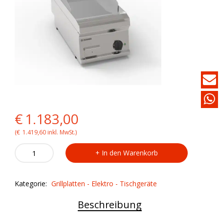
Original
Current
€
1.183,00
price
price
(
€
1.419,60
inkl. MwSt.)
TECNOINOX
was:
is:
In den Warenkorb
Elektro-
Tischgrillplatte
€1.183,00.
€1.183,00.
FTC35E7
Kategorie:
Grillplatten - Elektro - Tischgeräte
quantity
Beschreibung