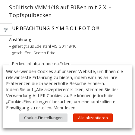
Spültisch VMM1/18 auf Füßen mit 2 XL-
Topfspülbecken
ZUR BEACHTUNG: S Y M B O L F O T O !!!
Ausführung:
– gefertigt aus Edelstahl AISI 304 18/10
– geschliffen, Scotch Brite.
– Becken mit abgerundeten Ecken
– auf Vierkantrohrbeinen 40 x 40mm aus Edelstahl AISI 304 18/10
Wir verwenden Cookies auf unserer Website, um Ihnen die
– höhenverstellbare Füße, verstellbar bis 60mm
relevanteste Erfahrung zu bieten, indem wir uns an Ihre
Präferenzen durch wiederholte Besuche erinnern.
– ausgestattet mit: Abfluss, Überlauf & Gitter
Indem Sie auf „Alle akzeptieren“ klicken, stimmen Sie der
– Maße: 1800x700x850mm
Verwendung ALLER Cookies zu. Sie können jedoch die
– Beckenmaße: 2x (800x500x400mm)
„Cookie-Einstellungen“ besuchen, um eine kontrollierte
– hintere halbabgerundete Aufkantung, Höhe 85mm.
Einwilligung zu erteilen.
Mehr lesen
– Armaturen sind im Lieferumfang nicht enthalten
Cookie-Einstellungen
Alle akzeptieren
– Made in Italy