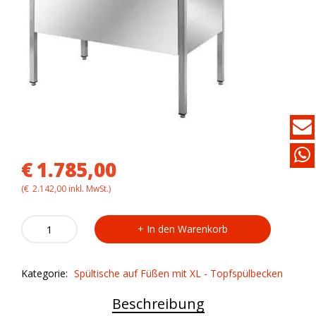
€
1.785,00
(
€
2.142,00
inkl. MwSt.)
Spültisch
In den Warenkorb
VMM1/18
mit
2
Kategorie:
Spültische auf Füßen mit XL - Topfspülbecken
XL-
Topfspülbecken
Beschreibung
quantity