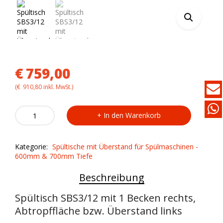
€
759,00
(
€
910,80
inkl. MwSt.)
Spültisch
In den Warenkorb
SBS3/12
mit
Überstand
Kategorie:
Spültische mit Überstand für Spülmaschinen -
für
600mm & 700mm Tiefe
Spülmaschine
quantity
Beschreibung
Spültisch SBS3/12 mit 1 Becken rechts,
Abtropffläche bzw. Überstand links