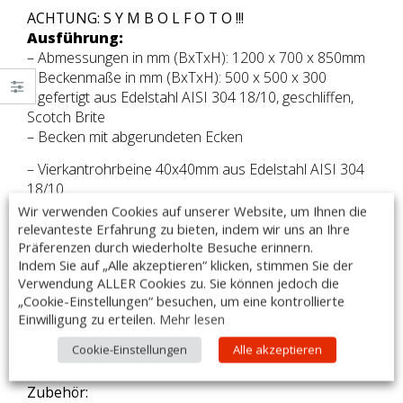
ACHTUNG: S Y M B O L F O T O !!!
Ausführung:
– Abmessungen in mm (BxTxH): 1200 x 700 x 850mm
– Beckenmaße in mm (BxTxH): 500 x 500 x 300
– gefertigt aus Edelstahl AISI 304 18/10, geschliffen,
Scotch Brite
– Becken mit abgerundeten Ecken
– Vierkantrohrbeine 40x40mm aus Edelstahl AISI 304
18/10
– höhenverstellbare Füße, verstellbar bis 60mm
Wir verwenden Cookies auf unserer Website, um Ihnen die
– ausgestattet mit Abfluss und Überlaufrohr
relevanteste Erfahrung zu bieten, indem wir uns an Ihre
Präferenzen durch wiederholte Besuche erinnern.
– hintere, halbgerundete Aufkantung, Höhe 85mm
Indem Sie auf „Alle akzeptieren“ klicken, stimmen Sie der
– Armaturen sind im Lieferumfang nicht enthalten
Verwendung ALLER Cookies zu. Sie können jedoch die
„Cookie-Einstellungen“ besuchen, um eine kontrollierte
– Made in Italy
Einwilligung zu erteilen.
Mehr lesen
DIESER ARTIKEL IST AUCH MIT SONDERMAßEN LIEFERBAR!
Cookie-Einstellungen
Alle akzeptieren
Zubehör: