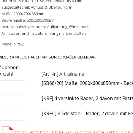
– höhenverstellbare Füße, verstellbar bis 60mm
– ausgestattet mit: Abfluss & Überlaufrohr
– Maße: 2000x700x850mm
– Beckenmaße: 500x500x300mm
– hintere halbabgerundete Aufkantung, 85mm hoch
– Armaturen sind im Lieferumfang nicht enthalten
– Made in Italy
DIESER ATIKEL IST AUCH MIT SONDERMAßEN LIEFERBAR!
Zubehör:
Anzahl
[Art.Nr.] Artikelname
[SB66/20] Maße: 2000x600x850mm - Be
[KRF] 4 verzinkte Räder, 2 davon mit Fes
[KRF/I] 4 Edelstahl - Räder, 2 davon mit 