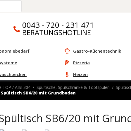
0043 - 720 - 231 471
BERATUNGSHOTLINE
onomiebedarf
Gastro-Küchentechnik
systeme
Pizzeria
waschbecken
Heizen
e TOP / AISI 304
Spültische, Spülschränke & Topfspülen
Spülti
Spültisch SB6/20 mit Grundboden
Spültisch SB6/20 mit Gru