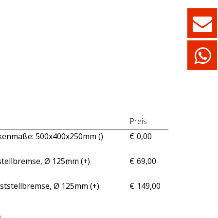
Preis
ckenmaße: 500x400x250mm (
)
€
0,00
tstellbremse, Ø 125mm (+
)
€
69,00
Feststellbremse, Ø 125mm (+
)
€
149,00