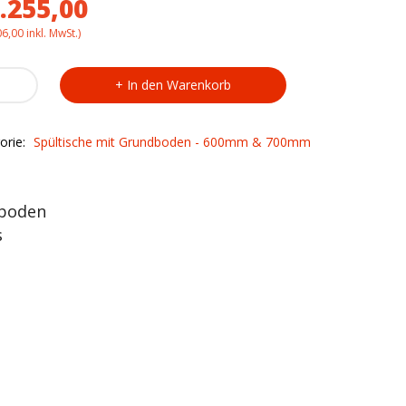
.255,00
06,00
inkl. MwSt.)
sch
In den Warenkorb
0
dboden
orie:
Spültische mit Grundboden - 600mm & 700mm
ty
dboden
s