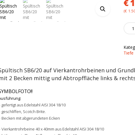
€
1
(
€
1.5
Spülti
SB6/2
mit
Grun
Kateg
quanti
Tiefe
Spültisch SB6/20 auf Vierkantrohrbeinen und Grun
mit 2 Becken mittig und Abtropffläche links & recht
SYMBOLFOTO!!
Ausführung:
– gefertigt aus Edelstahl AISI 304 18/10
– geschliffen, Scotch Brite.
– Becken mit abgerundeten Ecken
– Vierkantrohrbeine 40 x 40mm aus Edelstahl AISI 304 18/10