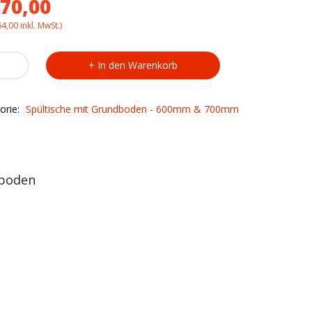
70,00
64,00
inkl. MwSt.)
sch
In den Warenkorb
4
dboden
orie:
Spültische mit Grundboden - 600mm & 700mm
ty
dboden