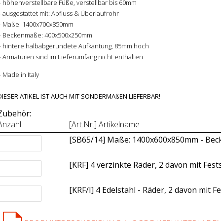
– höhenverstellbare Füße, verstellbar bis 60mm
– ausgestattet mit: Abfluss & Überlaufrohr
– Maße: 1400x700x850mm
– Beckenmaße: 400x500x250mm
– hintere halbabgerundete Aufkantung, 85mm hoch
– Armaturen sind im Lieferumfang nicht enthalten
– Made in Italy
DIESER ATIKEL IST AUCH MIT SONDERMAßEN LIEFERBAR!
Zubehör:
Anzahl
[Art.Nr.] Artikelname
[SB65/14] Maße: 1400x600x850mm - Be
[KRF] 4 verzinkte Räder, 2 davon mit Fes
[KRF/I] 4 Edelstahl - Räder, 2 davon mit 