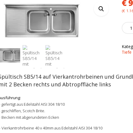
€
9
(
€
1.1
Spülti
SB5/1
mit
Grun
Kateg
quanti
Tiefe
Spültisch SB5/14 auf Vierkantrohrbeinen und Grun
mit 2 Becken rechts und Abtropffläche links
Ausführung:
– gefertigt aus Edelstahl AISI 304 18/10
– geschliffen, Scotch Brite.
– Becken mit abgerundeten Ecken
– Vierkantrohrbeine 40 x 40mm aus Edelstahl AISI 304 18/10