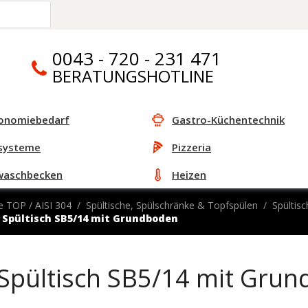
0043 - 720 - 231 471
BERATUNGSHOTLINE
onomiebedarf
Gastro-Küchentechnik
systeme
Pizzeria
waschbecken
Heizen
e TOP / AISI 304
Spültische, Spülschränke & Topfspülen
Spülti
Spültisch SB5/14 mit Grundboden
Spültisch SB5/14 mit Gru