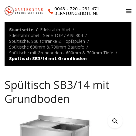
0043 - 720 - 231 471
BERATUNGSHOTLINE
Startseite
Edelstahlmöbel
Edelstahlmöbel - Serie TOP / AISI 304
Spültische, Spülschränke & Topfspülen
Spültische 600mm & 700mm Bautiefe
Spültische mit Grundboden - 600mm & 700mm Tiefe
Spültisch SB3/14 mit Grundboden
Spültisch SB3/14 mit
Grundboden