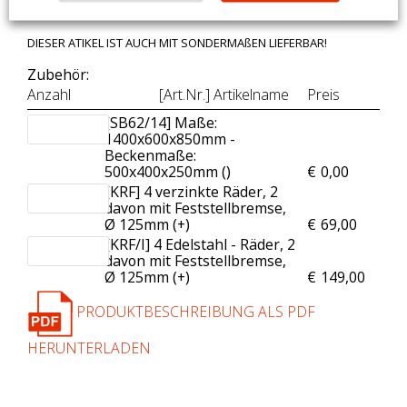
– Made in Italy
DIESER ATIKEL IST AUCH MIT SONDERMAßEN LIEFERBAR!
Zubehör:
Anzahl
[Art.Nr.] Artikelname
Preis
[SB62/14] Maße:
1400x600x850mm -
Beckenmaße:
500x400x250mm (
)
€
0,00
[KRF] 4 verzinkte Räder, 2
davon mit Feststellbremse,
Ø 125mm (+
)
€
69,00
[KRF/I] 4 Edelstahl - Räder, 2
davon mit Feststellbremse,
Ø 125mm (+
)
€
149,00
PRODUKTBESCHREIBUNG ALS PDF
HERUNTERLADEN