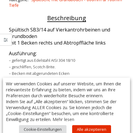
quantity
Tiefe
Beschreibung
Spültisch SB3/14 auf Vierkantrohrbeinen und
Grundboden
mit 1 Becken rechts und Abtropffläche links
Ausführung:
– gefertigt aus Edelstahl AISI 304 18/10
– geschliffen, Scotch Brite.
– Becken mit abgerundeten Ecken
Wir verwenden Cookies auf unserer Website, um Ihnen die
– Vierkantrohrbeine 40 x 40mm aus Edelstahl AISI 304 18/10
relevanteste Erfahrung zu bieten, indem wir uns an Ihre
– höhenverstellbare Füße, verstellbar bis 60mm
Präferenzen durch wiederholte Besuche erinnern.
– ausgestattet mit: Abfluss & Überlaufrohr
Indem Sie auf „Alle akzeptieren“ klicken, stimmen Sie der
– Maße: 1400x700x850mm
Verwendung ALLER Cookies zu. Sie können jedoch die
– Beckenmaße: 600x500x300mm
„Cookie-Einstellungen“ besuchen, um eine kontrollierte
– hintere halbabgerundete Aufkantung, 85mm hoch
Einwilligung zu erteilen.
Mehr lesen
– Armaturen sind im Lieferumfang nicht enthalten
Cookie-Einstellungen
Alle akzeptieren