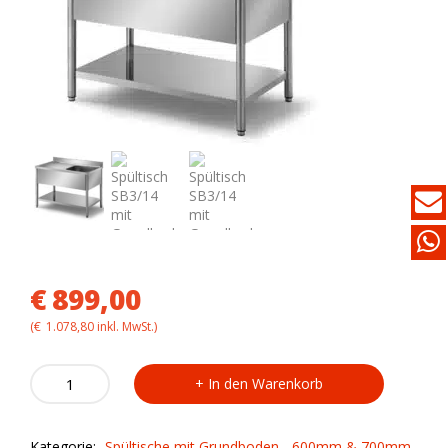
€
899,00
(
€
1.078,80
inkl. MwSt.)
Spültisch
In den Warenkorb
SB3/14
mit
Grundboden
Kategorie:
Spültische mit Grundboden - 600mm & 700mm