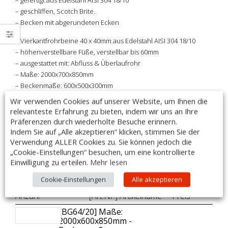
– geschliffen, Scotch Brite.
– Becken mit abgerundeten Ecken
– Vierkantfrohrbeine 40 x 40mm aus Edelstahl AISI 304 18/10
– höhenverstellbare Füße, verstellbar bis 60mm
– ausgestattet mit: Abfluss & Überlaufrohr
– Maße: 2000x700x850mm
– Beckenmaße: 600x500x300mm
– hintere halbabgerundete Aufkantung, 85mm hoch
Wir verwenden Cookies auf unserer Website, um Ihnen die
– Armaturen sind im Lieferumfang nicht enthalten
relevanteste Erfahrung zu bieten, indem wir uns an Ihre
Präferenzen durch wiederholte Besuche erinnern.
– Made in Italy
Indem Sie auf „Alle akzeptieren“ klicken, stimmen Sie der
Verwendung ALLER Cookies zu. Sie können jedoch die
DIESER ATIKEL IST AUCH MIT SONDERMAßEN LIEFERBAR!
„Cookie-Einstellungen“ besuchen, um eine kontrollierte
Einwilligung zu erteilen.
Mehr lesen
Cookie-Einstellungen
Alle akzeptieren
Zubehör:
Anzahl
[Art.Nr.] Artikelname
Preis
[BG64/20] Maße:
2000x600x850mm -