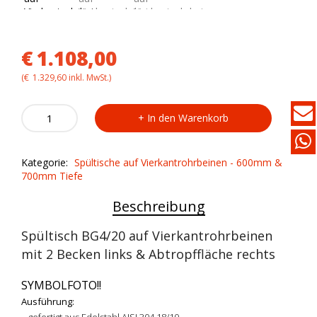
€
1.108,00
(
€
1.329,60
inkl. MwSt.)
Spültisch
In den Warenkorb
BG4/20
auf
Vierkantrohrbeinen
Kategorie:
Spültische auf Vierkantrohrbeinen - 600mm &
quantity
700mm Tiefe
Beschreibung
Spültisch BG4/20 auf Vierkantrohrbeinen
mit 2 Becken links & Abtropffläche rechts
SYMBOLFOTO!!
Ausführung:
– gefertigt aus Edelstahl AISI 304 18/10