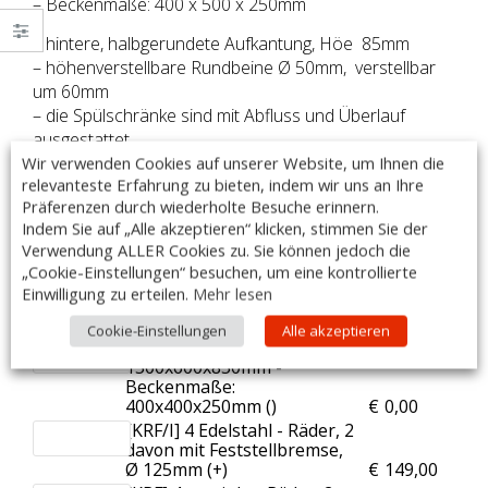
– Beckenmaße: 400 x 500 x 250mm
– hintere, halbgerundete Aufkantung, Höe 85mm
– höhenverstellbare Rundbeine Ø 50mm, verstellbar
um 60mm
– die Spülschränke sind mit Abfluss und Überlauf
ausgestattet
Wir verwenden Cookies auf unserer Website, um Ihnen die
– Armaturen sind im Lieferumfang nicht enthalten
relevanteste Erfahrung zu bieten, indem wir uns an Ihre
– Made in Italy
Präferenzen durch wiederholte Besuche erinnern.
DIESER ARTIKEL IST AUCH MIT SONDERMAßEN
Indem Sie auf „Alle akzeptieren“ klicken, stimmen Sie der
LIEFERBAR!
Verwendung ALLER Cookies zu. Sie können jedoch die
„Cookie-Einstellungen“ besuchen, um eine kontrollierte
Zubehör:
Einwilligung zu erteilen.
Mehr lesen
Anzahl
[Art.Nr.] Artikelname
Preis
Cookie-Einstellungen
Alle akzeptieren
[LLS64/15] Maße:
1500x600x850mm -
Beckenmaße:
400x400x250mm (
)
€
0,00
[KRF/I] 4 Edelstahl - Räder, 2
davon mit Feststellbremse,
Ø 125mm (+
)
€
149,00