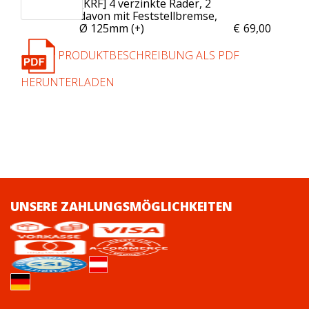
[KRF] 4 verzinkte Räder, 2
davon mit Feststellbremse,
Ø 125mm (+
)
€
69,00
PRODUKTBESCHREIBUNG ALS PDF
HERUNTERLADEN
UNSERE ZAHLUNGSMÖGLICHKEITEN