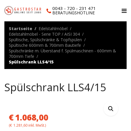
0043 - 720 - 231 471
BERATUNGSHOTLINE
Startseite
Edelstahlmöbel
Edelstahlmöbel - Serie TOP / AISI 304
Spültische, Spülschränke & Topfspülen
Spültische 600mm & 700mm Bautiefe
Spülschränke m. Überstand f. Spülmaschinen - 600mm &
700mm Tiefe
Spülschrank LLS4/15
Spülschrank LLS4/15
€
1.068,00
(
€
1.281,60
inkl. MwSt.)