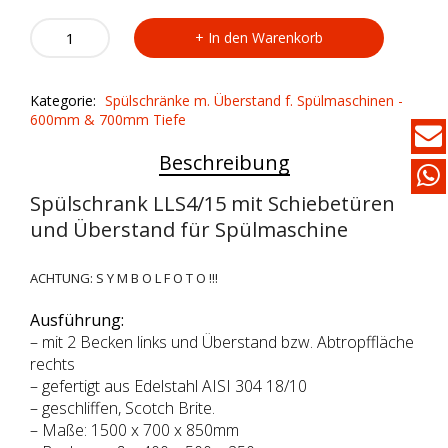
Spülschrank
In den Warenkorb
LLS4/15
quantity
Kategorie:
Spülschränke m. Überstand f. Spülmaschinen -
600mm & 700mm Tiefe
Beschreibung
Spülschrank LLS4/15 mit Schiebetüren
und Überstand für Spülmaschine
ACHTUNG: S Y M B O L F O T O !!!
Ausführung:
– mit 2 Becken links und Überstand bzw. Abtropffläche
rechts
– gefertigt aus Edelstahl AISI 304 18/10
– geschliffen, Scotch Brite.
– Maße: 1500 x 700 x 850mm