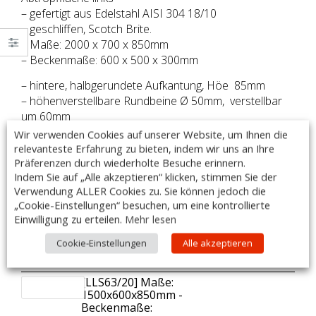
– gefertigt aus Edelstahl AISI 304 18/10
– geschliffen, Scotch Brite.
– Maße: 2000 x 700 x 850mm
– Beckenmaße: 600 x 500 x 300mm
– hintere, halbgerundete Aufkantung, Höe 85mm
– höhenverstellbare Rundbeine Ø 50mm, verstellbar
um 60mm
– die Spülschränke sind mit Abfluss und Überlauf
Wir verwenden Cookies auf unserer Website, um Ihnen die
ausgestattet
relevanteste Erfahrung zu bieten, indem wir uns an Ihre
Präferenzen durch wiederholte Besuche erinnern.
– Armaturen sind im Lieferumfang nicht enthalten
Indem Sie auf „Alle akzeptieren“ klicken, stimmen Sie der
– Made in Italy
Verwendung ALLER Cookies zu. Sie können jedoch die
DIESER ARTIKEL IST AUCH MIT SONDERMAßEN
„Cookie-Einstellungen“ besuchen, um eine kontrollierte
LIEFERBAR!
Einwilligung zu erteilen.
Mehr lesen
Cookie-Einstellungen
Alle akzeptieren
Zubehör:
Anzahl
[Art.Nr.] Artikelname
Preis
[LLS63/20] Maße:
1500x600x850mm -
Beckenmaße: