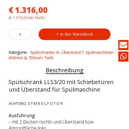
€
1.316,00
(
€
1.579,20
inkl. MwSt.)
Spülschrank
In den Warenkorb
LLS3/20
quantity
Kategorie:
Spülschränke m. Überstand f. Spülmaschinen -
600mm & 700mm Tiefe
Beschreibung
Spülschrank LLS3/20 mit Schiebetüren
und Überstand für Spülmaschine
ACHTUNG: S Y M B O L F O T O !!!
Ausführung:
– mit 2 Becken rechts und Überstand bzw.
Abtropffläche links