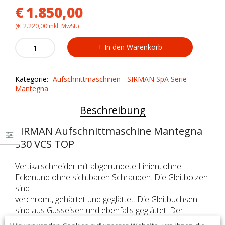
€
1.850,00
(
€
2.220,00
inkl. MwSt.)
SIRMAN
In den Warenkorb
Aufschnittmaschine
Mantegna
330
Kategorie:
Aufschnittmaschinen - SIRMAN SpA Serie
VCS
Mantegna
TOP
quantity
Beschreibung
SIRMAN Aufschnittmaschine Mantegna
330 VCS TOP
Vertikalschneider mit abgerundete Linien, ohne
Eckenund ohne sichtbaren Schrauben. Die Gleitbolzen
sind
verchromt, gehärtet und geglättet. Die Gleitbuchsen
sind aus Gusseisen und ebenfalls geglättet. Der
Stoßschutz