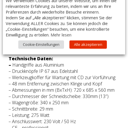
Wir verwenden Cookies auf unserer Website, um Ihnen die
auf Wagen aus vulkanisiertem Gummi gefertigt.
relevanteste Erfahrung zu bieten, indem wir uns an Ihre
Abnehmbarer Scheibenhalter aus Edelstahl mit
Präferenzen durch wiederholte Besuche erinnern.
Bajonett
Indem Sie auf „Alle akzeptieren“ klicken, stimmen Sie der
Schnelleinspannung. Alle Kleinteile sind aus Edelstahl.
Verwendung ALLER Cookies zu. Sie können jedoch die
„Cookie-Einstellungen“ besuchen, um eine kontrollierte
Untere Abdeckung, direkter Zugang zu den
Einwilligung zu erteilen.
Mehr lesen
elektrischen
Komponenten. Schleifvorrichtung mit unterem
Cookie-Einstellungen
Alle akzeptieren
Schutzbehälter.
Technische Daten:
–
Handgriffe aus Aluminium
– Druckknöpfe IP 67 aus Edelstahl
– Werkzeugkoffer für Wartung mit CD zur Vorführung
– 48 mm Entfernung zwischen Klinge und Kopf
– Abmessungen in mm (BxTxH): 720 x 685 x 560 mm
– Durchmesser der Schneidscheibe: 330mm (13″)
– Wagengröße: 340 x 250 mm
– Schnittbreite: 29 mm
– Leistung: 275 Watt
– Anschlusswert: 230 Volt / 50 Hz
– CE – professionell