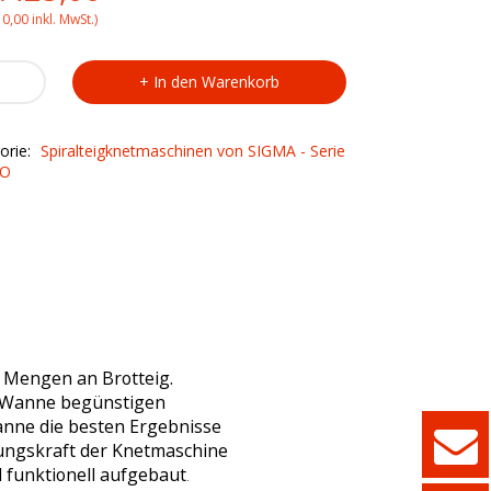
ice
price
10,00
inkl. MwSt.)
s:
is:
A
In den Warenkorb
teigkneter
.425,00.
€1.425,00.
orie:
Spiralteigknetmaschinen von SIGMA - Serie
ty
O
e Mengen an Brotteig.
r Wanne begünstigen
nne die besten Ergebnisse
tungskraft der Knetmaschine
d funktionell aufgebaut
.