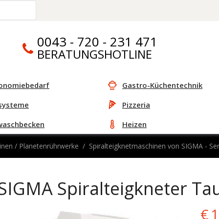
0043 - 720 - 231 471
BERATUNGSHOTLINE
onomiebedarf
Gastro-Küchentechnik
systeme
Pizzeria
waschbecken
Heizen
nen / Planetenrührwerke
Spiralteigknetmaschinen von SIGMA - S
SIGMA Spiralteigkneter Ta
Or
€
1