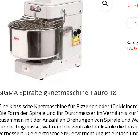
pr
(
€
1.7
wa
SIGM
Spiral
€1
Tauro
18
Kateg
quanti
TAUR
SIGMA Spiralteigknetmaschine Tauro 18
Eine klassische Knetmaschine für Pizzerien oder für kleiner
Die Form der Spirale und ihr Durchmesser im Verhältnis zu
zusammen mit der Anzahl an Drehungen von Spirale und Wa
für die Teigmasse, während die zentrale Lenksäule die Leis
verbessert. Die elektrische Steuervorrichtung ist einfach un