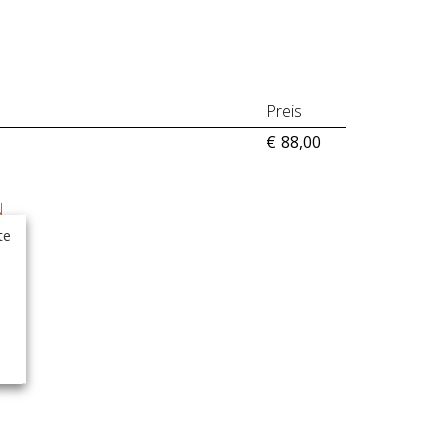
Preis
€
88,00
N
te