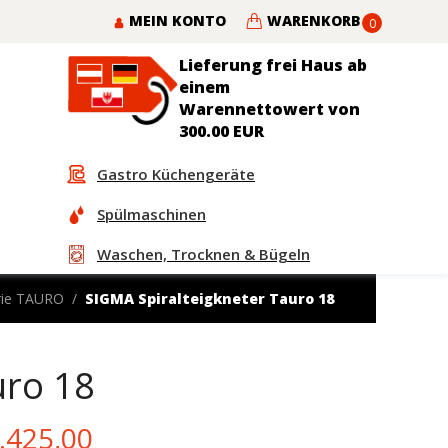
MEIN KONTO
WARENKORB
0
Lieferung frei Haus ab
einem
Warennettowert von
300.00 EUR
Gastro Küchengeräte
Spülmaschinen
Waschen, Trocknen & Bügeln
erie TAURO
SIGMA Spiralteigkneter Tauro 18
uro 18
iginal
Current
.425,00