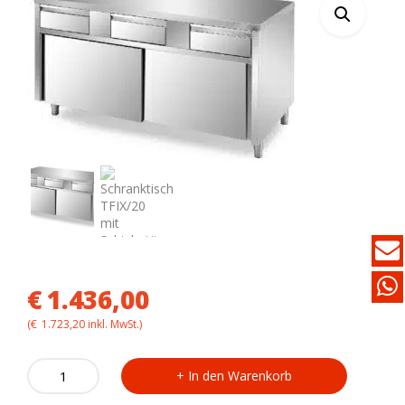
€
1.436,00
(
€
1.723,20
inkl. MwSt.)
Schranktisch
In den Warenkorb
TFIX/20
mit