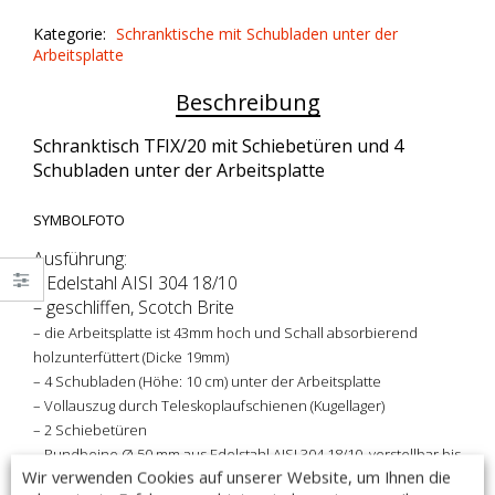
Schiebetüren
Kategorie:
Schranktische mit Schubladen unter der
und
Arbeitsplatte
4
Schubladen
Beschreibung
quantity
Schranktisch TFIX/20 mit Schiebetüren und 4
Schubladen unter der Arbeitsplatte
SYMBOLFOTO
Ausführung:
– Edelstahl AISI 304 18/10
– geschliffen, Scotch Brite
– die Arbeitsplatte ist 43mm hoch und Schall absorbierend
holzunterfüttert (Dicke 19mm)
– 4 Schubladen (Höhe: 10 cm) unter der Arbeitsplatte
– Vollauszug durch Teleskoplaufschienen (Kugellager)
– 2 Schiebetüren
– Rundbeine Ø 50 mm aus Edelstahl AISI 304 18/10,
verstellbar bis
Wir verwenden Cookies auf unserer Website, um Ihnen die
60mm