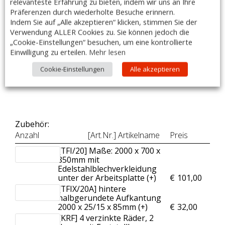
relevanteste Erfahrung zu bieten, indem wir uns an Ihre
– Maße (B x T x H): 2000 x 700 x 850 mm
Präferenzen durch wiederholte Besuche erinnern.
Indem Sie auf „Alle akzeptieren“ klicken, stimmen Sie der
Optional gegen Aufpreis kann die Unterseite der Arbeitsplatte
Verwendung ALLER Cookies zu. Sie können jedoch die
auch mit 0,8 mm starkem
„Cookie-Einstellungen“ besuchen, um eine kontrollierte
Edelstahlbblech schalldicht verschweißt werden. Somit ist die
Einwilligung zu erteilen.
Mehr lesen
Holzunterfütterung nicht sichtbar!
Cookie-Einstellungen
Alle akzeptieren
DIESER ARTIKEL IST AUCH MIT SONDERMAßEN LIEFERBAR!
Zubehör:
Anzahl
[Art.Nr.] Artikelname
Preis
[TFI/20] Maße: 2000 x 700 x
850mm mit
Edelstahlblechverkleidung
unter der Arbeitsplatte (+
)
€
101,00
[TFIX/20A] hintere
halbgerundete Aufkantung
2000 x 25/15 x 85mm (+
)
€
32,00
[KRF] 4 verzinkte Räder, 2