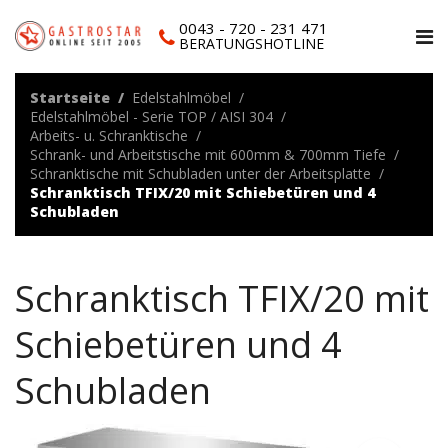
0043 - 720 - 231 471
BERATUNGSHOTLINE
Startseite
Edelstahlmöbel
Edelstahlmöbel - Serie TOP / AISI 304
Arbeits- u. Schranktische
Schrank- und Arbeitstische mit 600mm & 700mm Tiefe
Schranktische mit Schubladen unter der Arbeitsplatte
Schranktisch TFIX/20 mit Schiebetüren und 4
Schubladen
Schranktisch TFIX/20 mit
Schiebetüren und 4
Schubladen