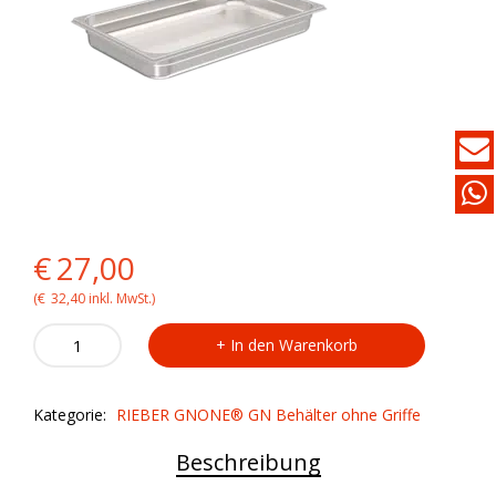
Original
Current
€
27,00
price
price
(
€
32,40
inkl. MwSt.)
RIEBER
was:
is:
In den Warenkorb
GN
1/1
€27,00.
€27,00.
Behälter
Kategorie:
RIEBER GNONE® GN Behälter ohne Griffe
-
Tiefe
Beschreibung
65mm
quantity