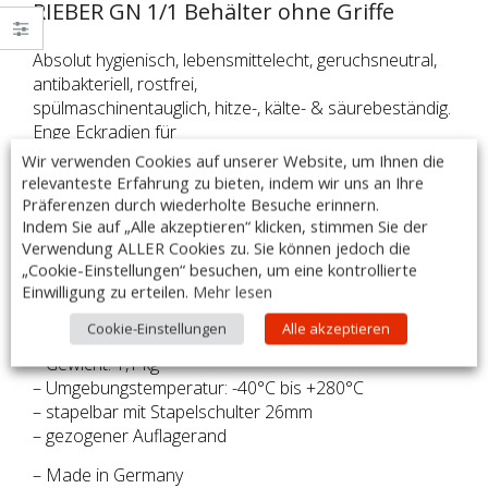
RIEBER GN 1/1 Behälter ohne Griffe
Absolut hygienisch, lebensmittelecht, geruchsneutral,
antibakteriell, rostfrei,
spülmaschinentauglich, hitze-, kälte- & säurebeständig.
Enge Eckradien für
Stabilität & Volumen, hochwertige Stapelschulter (ab
Wir verwenden Cookies auf unserer Website, um Ihnen die
55mm) für optimale Luft-
relevanteste Erfahrung zu bieten, indem wir uns an Ihre
zirkulation, GNONE®-Modelle mit 4 Eck-Stapelnasen
Präferenzen durch wiederholte Besuche erinnern.
Indem Sie auf „Alle akzeptieren“ klicken, stimmen Sie der
für problemloses Entstapeln.
Verwendung ALLER Cookies zu. Sie können jedoch die
„Cookie-Einstellungen“ besuchen, um eine kontrollierte
– Aus Edelstahl AISI 304 18/10
Einwilligung zu erteilen.
Mehr lesen
– Fassungsvermögen: 7 Liter
Cookie-Einstellungen
Alle akzeptieren
– Maße: 325 x 530 x 65 mm
– Gewicht: 1,1 kg
– Umgebungstemperatur: -40°C bis +280°C
– stapelbar mit Stapelschulter 26mm
– gezogener Auflagerand
– Made in Germany