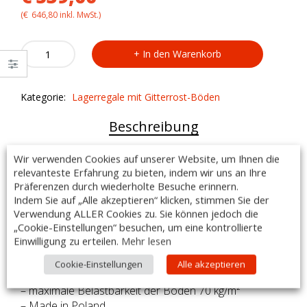
(
€
646,80
inkl. MwSt.)
Regal
In den Warenkorb
VRL08402
mit
4
Kategorie:
Lagerregale mit Gitterrost-Böden
Gitterrosten
quantity
Beschreibung
Regal VRL08402 mit 4 Gitterrosten
Wir verwenden Cookies auf unserer Website, um Ihnen die
relevanteste Erfahrung zu bieten, indem wir uns an Ihre
Ausführung:
Präferenzen durch wiederholte Besuche erinnern.
Indem Sie auf „Alle akzeptieren“ klicken, stimmen Sie der
– Maße: 800 x 400 x 1800mm
Verwendung ALLER Cookies zu. Sie können jedoch die
– hergestellt aus rostfreiem, ferritischem Stahl AISI 441
„Cookie-Einstellungen“ besuchen, um eine kontrollierte
– Regalbeine aus Vierkantprofil 30×30 mm
Einwilligung zu erteilen.
Mehr lesen
– fest verschweißte Ausführung
– Höhe der Regalböden: 40mm
Cookie-Einstellungen
Alle akzeptieren
– höhenverstellbare Füße +25 mm bis -5 mm
– maximale Belastbarkeit der Böden 70 kg/m²
– Made in Poland