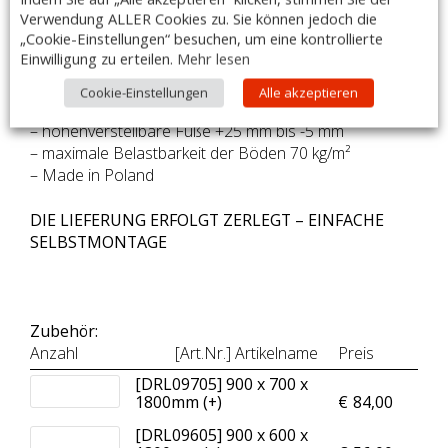
Verwendung ALLER Cookies zu. Sie können jedoch die
– hergestellt aus rostfreiem, ferritischem Stahl AISI 441
„Cookie-Einstellungen“ besuchen, um eine kontrollierte
– Regalbeine aus Vierkantprofil 40×40 mm
Einwilligung zu erteilen.
Mehr lesen
– Höhe der Regalböden: 40mm
– verstärkt durch um 15mm nach innen gebogene
Cookie-Einstellungen
Alle akzeptieren
Böden
– höhenverstellbare Füße +25 mm bis -5 mm
– maximale Belastbarkeit der Böden 70 kg/m²
– Made in Poland
DIE LIEFERUNG ERFOLGT ZERLEGT – EINFACHE
SELBSTMONTAGE
Zubehör:
Anzahl
[Art.Nr.] Artikelname
Preis
[DRL09705] 900 x 700 x
1800mm (+
)
€
84,00
[DRL09605] 900 x 600 x