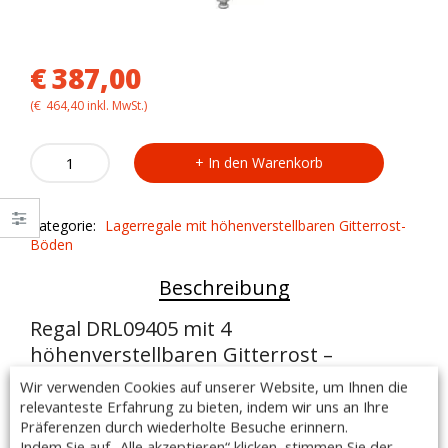
€
387,00
(
€
464,40
inkl. MwSt.)
Regal
In den Warenkorb
DRL09405
mit
4
Kategorie:
Lagerregale mit höhenverstellbaren Gitterrost-
höhenverstellbaren
Böden
Gitterrost-
Regalböden
Beschreibung
quantity
Regal DRL09405 mit 4
höhenverstellbaren Gitterrost –
Regalböden
Wir verwenden Cookies auf unserer Website, um Ihnen die
relevanteste Erfahrung zu bieten, indem wir uns an Ihre
Ausführung:
Präferenzen durch wiederholte Besuche erinnern.
– Maße: 900 x 400 x 1800mm
Indem Sie auf „Alle akzeptieren“ klicken, stimmen Sie der