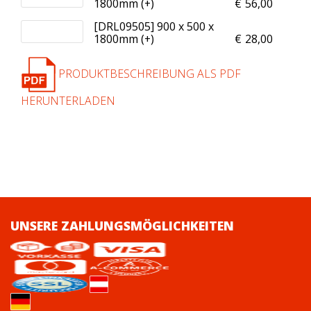
1800mm (+
)
€
56,00
[DRL09505] 900 x 500 x
1800mm (+
)
€
28,00
PRODUKTBESCHREIBUNG ALS PDF
HERUNTERLADEN
UNSERE ZAHLUNGSMÖGLICHKEITEN