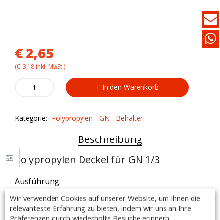
€
2,65
(
€
3,18
inkl. MwSt.)
Polypropylen
In den Warenkorb
Deckel
GN
1/3
Kategorie:
Polypropylen - GN - Behälter
quantity
Beschreibung
Polypropylen Deckel für GN 1/3
Ausführung:
– Abmessungen (BxT): 325 x 176mm
Wir verwenden Cookies auf unserer Website, um Ihnen die
– passend für GN 1/3 Behälter
relevanteste Erfahrung zu bieten, indem wir uns an Ihre
– geruchsneutral
Präferenzen durch wiederholte Besuche erinnern.