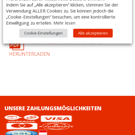
– geschmacksneutral
Indem Sie auf „Alle akzeptieren“ klicken, stimmen Sie der
Verwendung ALLER Cookies zu. Sie können jedoch die
– mikrowellengeeignet
„Cookie-Einstellungen“ besuchen, um eine kontrollierte
– weiss
Einwilligung zu erteilen.
Mehr lesen
– temperaturbeständig von -40°C bis +70°C
Cookie-Einstellungen
Alle akzeptieren
PRODUKTBESCHREIBUNG ALS PDF
HERUNTERLADEN
UNSERE ZAHLUNGSMÖGLICHKEITEN