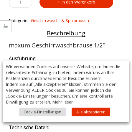
In den Warenkorb
Geschirrwaschbrause
1/2
-
Kategorie:
Geschirrwasch- & Spülbrausen
AR10
quantity
Beschreibung
maxum Geschirrwaschbrause 1/2″
Ausführung:
– schwere Ausführung, komplett aus Edelstahl
Wir verwenden Cookies auf unserer Website, um Ihnen die
– Armaturenkörper, Standrohr, Standrohrhalter,
relevanteste Erfahrung zu bieten, indem wir uns an Ihre
Brauseeinhängehaken,
Präferenzen durch wiederholte Besuche erinnern.
– Federhalter, Tragfeder, Gelenkadapter komplett aus
Indem Sie auf „Alle akzeptieren“ klicken, stimmen Sie der
Verwendung ALLER Cookies zu. Sie können jedoch die
poliertem Edelstahl
„Cookie-Einstellungen“ besuchen, um eine kontrollierte
– eigensicher gegen Rückfluss und Zirkulation durch
Einwilligung zu erteilen.
Mehr lesen
– DVGW-zugelassene Rückflussverhinderer
– Hochdruck-Edelstahlschlauch L 1050 mm
Cookie-Einstellungen
Alle akzeptieren
– rückschlagfreie Selbstschlussbrause mit Handgriff
Technische Daten: