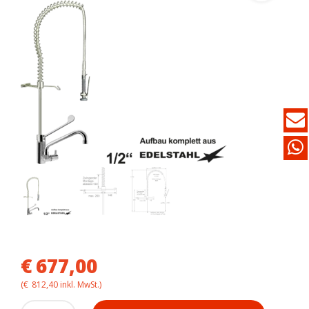
€
677,00
(
€
812,40
inkl. MwSt.)
maxum